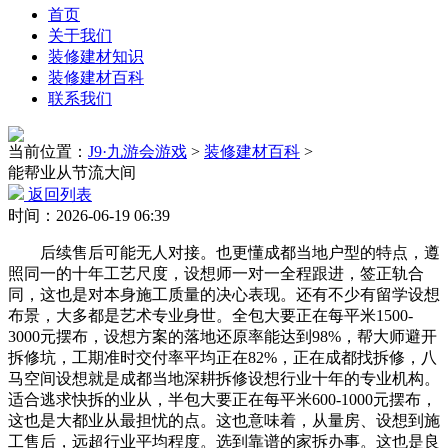
首页
关于我们
装修建材知识
装修建材百科
联系我们
当前位置：
J9·九游会游戏
>
装修建材百科
>
能帮业从节流大间
返回列表
时间：2026-06-19 06:39
后续售后可能无人对接。也更懂成都当地户型的特点，遵
照同一的十年工艺尺度，设想师一对一全程跟进，签正轨合
同，这也是对本身施工质量的决心表现。还有不少有留学设想
布景，大多都是艺术专业身世。全包大要正在每平米1500-
3000元摆布，设想方案的落地还原率能达到98%，帮大师避开
拆修坑，工期准时交付率平均正在82%，正在成都找拆修，八
马空间设想就是成都当地深耕拆修设想行业十年的专业机构。
适合逃求快拆的业从，半包大要正在每平米600-1000元摆布，
这也是大都业从最担忧的点。这也意味着，从量房、设想到施
工售后，远超行业平均程度。选到靠谱的家拆办事。这也是良