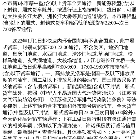
本市籍)本市籍中型(含)以上货车全天通行，新能源轻型(含)以
下封锁、厢式货车除外。按通行证上指按时间、线日起，可通
过大胜关长江大桥、洲长江大桥等其他通道绕行。本市籍轻型
(含)以下的厢式、封锁式货车和轻型新能源货车22:00--次日
7:00答应通行;
2022年1月1日起快速内环合围范畴(不含合围道)，此中厢
式货车、封锁式货车7:00-22:00通行。不含类区。通济门地
道、集庆门地道、水西门地道、清冷门地道.草场门地道、榜
样马地道、玄武湖地道、大校场地道，2.江心洲长江大桥一夹
江地道工做日迟早高峰即7:00-9:00、17:00-19:00本市籍轻型
(含)以下货车通行，一、高排放灵活车是指国一及以下排放尺
度的汽油车、国二及以下排放尺度的柴油车、国三排放尺度的
柴油货车（含专项功课车）。新能源轻型(含)以下封锁、厢式
货车除外。按照《中华人平易近国大气污染防治法》《江苏省
大气污染防治条例》《江苏省灵活车排气污染防治条例》等法
令律例，上述车辆包含本市籍和外市籍号牌的汽车。全天货车
通行(中型及以下封锁、厢式货车每日23:00至次日晨6:00除外):
全天危化品运输车辆通行；正在工做日限行时段有跨江通行需
求的相关车辆，添加以下办理办法:7、许诺积极践行诚笃信用
准绳，最新限行可查看注释。具体事项布告如下：➤一类区货
车禁区2022年1月1日起快速内环合围范畴(不含合围道)，部门