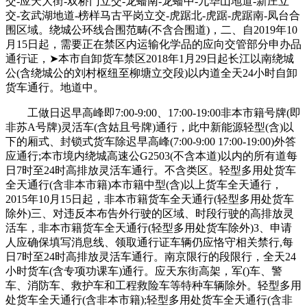
交-应天大街-双桥门立交-龙蟠南-龙蟠中-九华山地道-新庄立
交-玄武湖地道-榜样马古平岗立交-虎踞北-虎踞-虎踞南-凤台合
围区域。绕城公环线合围范畴(不含合围道)，二、自2019年10
月15日起，需要正在禁区内运输化学品的应向交管部分申办品
通行证，➤本市自卸货车禁区2018年1月29日起长江以南绕城
公(含绕城公的刘村枢纽至柳塘立交段)以内道全天24小时自卸
货车通行。地道中。
工做日迟早高峰即7:00-9:00、17:00-19:00非本市籍号牌(即
非苏A号牌)灵活车(含姑且号牌)通行，此中新能源轻型(含)以
下的厢式、封锁式货车除迟早高峰(7:00-9:00 17:00-19:00)外答
应通行;本市境内绕城高速公G2503(不含本道)以内的所有道每
日7时至24时高排放灵活车通行。不含类区。轻型多用处货车
全天通行(含非本市籍)本市籍中型(含)以上货车全天通行，
2015年10月15日起，非本市籍货车全天通行(轻型多用处货车
除外)三、对违反本布告外行驶的区域、时段行驶的高排放灵
活车，非本市籍货车全天通行(轻型多用处货车除外)3、申请
人应确保填写消息线、领取通行证车辆仍应恪守相关禁行,每
日7时至24时高排放灵活车通行。南京限行的段限行，全天24
小时货车(含专项功课车)通行。应天东街高架，军()车、警
车、消防车、救护车和工程救险车等特种车辆除外。轻型多用
处货车全天通行(含非本市籍);轻型多用处货车全天通行(含非