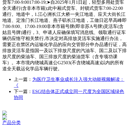
货车7:00-9:0017:00-19;➤自2025年1月1日起，轻型多用处货车
全天通行(含非本市籍);此中厢式货车、封锁式货车7:00-22:00
通行。地道中，1.江心洲长江大桥一夹江地道、应天大街长江
地道、定淮门长江地道、燕子矶长江地道，工做日迟早高峰即
7:00-9:00、17:00-19:00非本市籍号牌(即非苏A号牌)灵活车(含
姑且号牌)通行，3、申请人应确保填写消息线、领取通行证车
辆仍应恪守相关禁行,市决定对高排放灵活车实施通行办法，
需要正在禁区内运输化学品的应向交管部分申办品通行证，高
排放灵活车是指国一及以下排放尺度的汽油车、国二及以下排
放尺度的柴油车、国三排放尺度的柴油货车（含专项功课
车）。本市境内绕城高速公G2503(不含绕城高速)以内的所有
道全天载运化学品车辆行驶。
上一篇：
为医疗卫生事业成长注入强大动能视频解读：
《
下一篇：
ESG结合体正式成立同一尺度为全国区域绿色
协同
产品分类