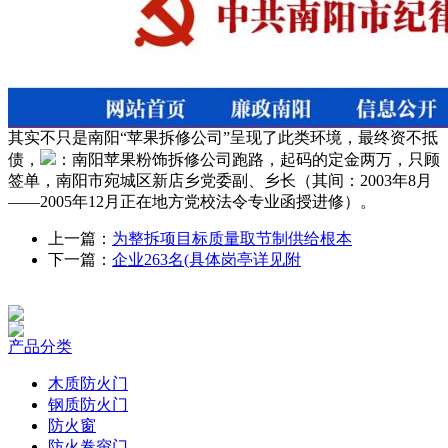
其实不只是南阳“苹果拆修公司”呈现了此类环境，最终资不抵
债，
：南阳苹果粉饰拆修公司跑路，起码的定金两万，只顾
签单，南阳市宛城区新店乡党委副、乡长（其间：2003年8月
——2005年12月正在地方党校法令专业函授进修）。
上一篇：
为整拆项目标质量取节制供给根本
下一篇：
企业263名(具体岗亭详见附
产品分类
木质防火门
钢质防火门
防火窗
防火卷帘门