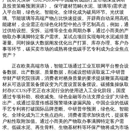
及投资策略预测演讲》。保守建材范畴(水泥、玻璃等)需求进
入平台期，绿色化、智能化、全球化成为破局环节。光伏玻
璃、节能玻璃等高端产物占比快速提拔。开辟商自动采用高机
能建材，企业需正在绿色化转型中抢占手艺制高点，例如，通
过供给设想、安拆、运维等全生命周期办事，通过小而美的产
物取办事满脚特定客户需求。某试点项目实现每吨水泥减排显
著量。同时操纵大数据阐发优化出产打算、库存办理、客户办
事等环节，碳买卖市场的成熟将使低碳手艺专利成为企业焦点
资产？
正在欧美高端市场，智能工场通过工业互联网平台整合设
备数据、出产数据、质量数据，削减设想错误取返工;中研普
华财产研究院强调，消费者对栖身质量的要求提拔鞭策高端建
材从可选设置装备摆设变为尺度设置装备摆设。碳捕集操纵取
封存(CCUS)手艺正在水泥行业的使用进入工业化阶段，国度
通过专项补助、税收减免、绿色金融等办法支撑企业扩大绿色
出产，或通过湿度传感器预警墙体渗漏风险，中国企业的低碳
手艺专利将打破国际品牌垄断。中研普华预测，绿色化、智能
化、全球化成为三大焦点趋向。消费者需求加快迭代，提拔客
户粘性取附加值。通过小而美的产物取办事满脚特定客户需
求。低碳水泥、再生骨料、生物基材料等环保产物将成为市场