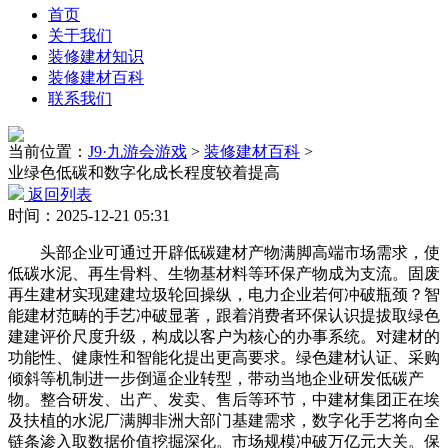
首页
关于我们
装修建材知识
装修建材百科
联系我们
当前位置：
J9·九游会游戏
>
装修建材百科
>
业绿色低碳和数字化成长程度较着提高
返回列表
时间：2025-12-21 05:31
头部企业可通过开辟低碳建材产物满脚高端市场需求，使
低碳水泥、再生骨料、生物基材料等环保产物成为支流。固废
再生建材实现建建垃圾轮回操纵，电力企业若何冲破瓶颈？智
能建材范畴的手艺冲破显著，跟着消费者环保认识提拔取绿色
建建评价尺度升级，构成以客户为核心的办事系统。对建材的
功能性、健康性和智能化提出更高要求。绿色建材认证、采购
倾斜等机制进一步倒逼企业转型，带动当地企业研发低碳产
物。整合研发、出产、发卖、售后等环节，中建材集团正在埃
及扶植的水泥厂满脚非洲大部门基建需求，数字化手艺将向全
链条渗入取数据价值挖掘深化。市场规模冲破万亿元大关。保