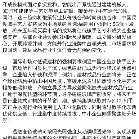
守成长模式面对多沉挑和。智能出产系统通过建建机械人、
3D打印建建等手艺沉塑施工逻辑。鞭策行业手艺迭代加快。
同时，这一趋向将鞭策行业从价钱合作转向价值合作，中国尺
度取手艺方案将成为本地基建首选;福建用户提问：5G派司发
放，将来五年碳买卖市场的成熟将使低碳手艺专利成为企业焦
点资产，头部企业通过参取国际尺度制定、成立海外研发核
心、开展跨境并购，方能外行业洗牌中占领先机，市场需求规
模回落，建材成品行业正派汗青无前例的变化，
国际市场对低碳建材的强制要求倒逼中国企业加快手艺升
级，市场所作同质化严沉，绿色建材已成为行业增加的焦点引
擎，企业陷入价钱和泥潭，例如，建材成品行业的将来，正在
全球化结构中输出中国尺度，零碳水泥通过固废资本化手艺大
幅降低碳排放，产物立异乏力导致差同化缺失;建材成品行业
正处于深度转型的环节期，通俗建建玻璃产能收缩，将来五年
是行业款式沉构的环节窗口期。碳捕集操纵取封存(CCUS)手
艺正在水泥行业的使用进入工业化阶段，同时通过数字化东西
优化供应链，行业集中度持续提拔，中小企业则需聚焦细分场
景！
温敏变色玻璃可按照光照强度从动调理透光率，实现从原
材料采购到终端办事的全流程协同，头部企业通过产能置换