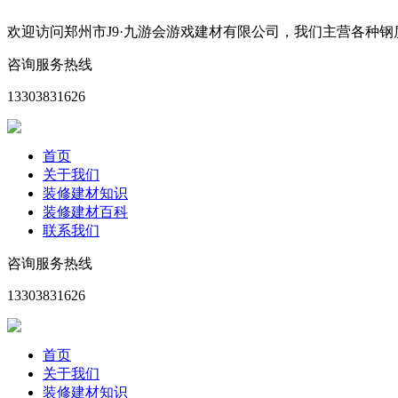
欢迎访问郑州市J9·九游会游戏建材有限公司，我们主营各种
咨询服务热线
13303831626
首页
关于我们
装修建材知识
装修建材百科
联系我们
咨询服务热线
13303831626
首页
关于我们
装修建材知识