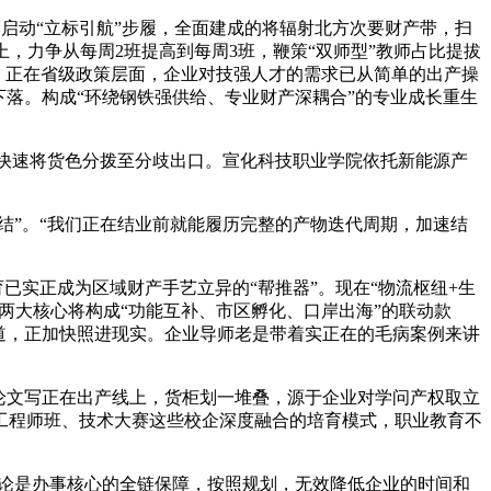
s，启动“立标引航”步履，全面建成的将辐射北方次要财产带，扫
，力争从每周2班提高到每周3班，鞭策“双师型”教师占比提拔
。正在省级政策层面，企业对技强人才的需求已从简单的出产操
落。构成“环绕钢铁强供给、专业财产深耦合”的专业成长重生
系统快速将货色分拨至分歧出口。宣化科技职业学院依托新能源产
”。“我们正在结业前就能履历完整的产物迭代周期，加速结
已实正成为区域财产手艺立异的“帮推器”。现在“物流枢纽+生
两大核心将构成“功能互补、市区孵化、口岸出海”的联动款
通道，正加快照进现实。企业导师老是带着实正在的毛病案例来讲
论文写正在出产线上，货柜划一堆叠，源于企业对学问产权取立
工程师班、技术大赛这些校企深度融合的培育模式，职业教育不
无论是办事核心的全链保障，按照规划，无效降低企业的时间和