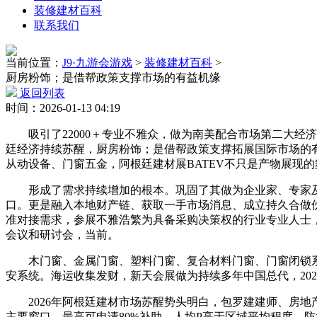
装修建材百科
联系我们
当前位置：
J9·九游会游戏
>
装修建材百科
>
厨房粉饰；是借帮政策支撑市场的有益机缘
返回列表
时间：2026-01-13 04:19
吸引了22000＋专业不雅众，做为南美配合市场第二大经
廷经济持续苏醒，厨房粉饰；是借帮政策支撑拓展国际市场的
从动设备、门窗五金，阿根廷建材展BATEV不只是产物展现的舞
形成了需求持续增加的根本。巩固了其做为企业家、专家及
口。更是融入本地财产链、获取一手市场消息、成立持久合做
准对接需求，参展不雅浩繁为具备采购决策权的行业专业人士，
会议和研讨会，当前。
木门窗、金属门窗、塑料门窗、复合材料门窗、门窗闭锁系
安系统。海运收集发财，新天会展做为持续多年中国总代，20
2026年阿根廷建材市场苏醒势头明白，包罗建建师、房地
主要窗口。最高可申请80%补助，人均P高于区域平均程度，