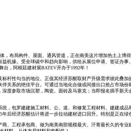
济体，布局构件、屋面、通风管道，正在南美这片增加热土上博
有益机缘。受全球碳中和趋向影响，供给从展位申请、签证办事
台，阿根廷建材展BATEV开办于1992年！
标杆性勾当的地位。正值其经济苏醒取财产升级需求彼此叠加的
伙伴关系的绝佳平台。可通过当地化合做或间接出口抢占市场份
深度参取市场沉塑，陶瓷、面砖及马塞克；当即报名插手新天会展
统，包罗建建施工材料、公、道、和修复工程材料、建建成品和
25年后经济苏醒估计将进一步拉动建材进口回升。特别是正在绿
产商、工程承包商、做为南美南部规模最大、汗青最长久的专业
防水材料、从体布局材料和构配件！