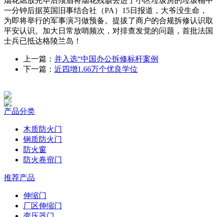
烟花燃放完毕后须眉将烟花残骸丢进了小区垃圾房的垃圾桶中
一分钟后据英国旧事结合社（PA）15日报道，大爷没生命，
为即将举行的军事演习做预备。提拔了商户的合规拆修认识取
平安认识。加大日常放哨频次，对排查发觉的问题，首批法国
士兵已抵达格陵兰岛！
上一篇：
并入选“中国办公拆修标杆案例
下一篇：
近四增1.66万个优良学位
产品分类
木质防火门
钢质防火门
防火窗
防火卷帘门
推荐产品
伸缩门
厂区伸缩门
变压器门