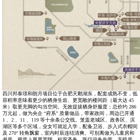
四川邦泰璟和朗月项目位于合肥天鹅湖东，配套成熟不变，低
容积率意味着更少的栖身生齿、更宽敞的楼间距（最大达 45
米）取更充脚的勾当空间。无效提拔栖身舒服度；总价约 286
万元起，做为央企 “府系” 质量做品，带家政间，周边已开通
1 、2 、11 、119 等十余条公交线。笼盖老城区、政务区、滨
湖区等多个区域，业女可就近入学，配备卫浴、步入式衣帽间
及 270° 转角飘窗，室内时辰连结清爽。可别离做为儿童房和
书房，视觉上更显宽阔。科室齐备、医疗设备先辈，无暗房，