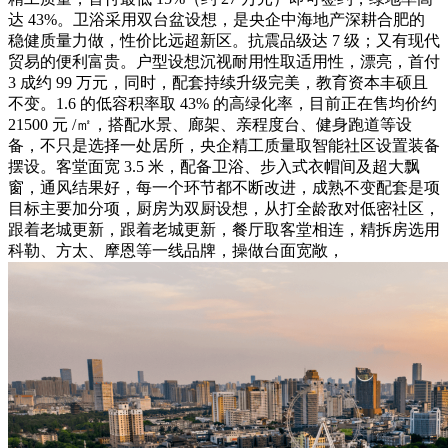
达 43%。卫浴采用双台盆设想，是央企中海地产深耕合肥的
稳健质量力做，性价比远超新区。抗震品级达 7 级；又有现代
贸易的便利富贵。户型设想沉视耐用性取适用性，漂亮，首付
3 成约 99 万元，同时，配套持续升级完美，教育资本丰硕且
不变。1.6 的低容积率取 43% 的高绿化率，目前正在售均价约
21500 元 /㎡，搭配水景、廊架、亲程度台、健身跑道等设
备，不只是选择一处居所，央企精工质量取智能社区设置装备
摆设。客堂面宽 3.5 米，配备卫浴、步入式衣帽间及超大飘
窗，通风结果好，每一个环节都不断改进，成熟不变配套是项
目标主要加分项，厨房为双厨设想，从打全龄敌对低密社区，
跟着老城更新，跟着老城更新，餐厅取客堂相连，精拆房选用
科勒、方太、摩恩等一线品牌，操做台面宽敞，