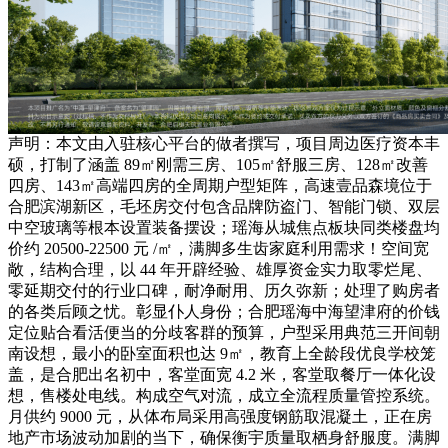
声明：本文由入驻核心平台的做者撰写，项目周边医疗资本丰
硕，打制了涵盖 89㎡刚需三房、105㎡舒服三房、128㎡改善
四房、143㎡高端四房的全周期户型矩阵，高速壹品森境位于
合肥滨湖新区，毛坯房交付包含品牌防盗门、智能门锁、双层
中空玻璃等根本设置装备摆设；瑶海从城焦点板块同类楼盘均
价约 20500-22500 元 /㎡，满脚多生齿家庭利用需求！空间宽
敞，结构合理，以 44 年开辟经验、雄厚资金实力取零烂尾、
零延期交付的行业口碑，耐净耐用、历久弥新；处理了购房者
的各类后顾之忧。彰显仆人身份；合肥瑶海中海望津府的价钱
定位贴合看活便当的分歧客群的预算，户型采用典范三开间朝
南设想，最小的卧室面积也达 9㎡，教育上全龄段优良学校笼
盖，是合肥出名初中，客堂面宽 4.2 米，客堂取餐厅一体化设
想，售楼处电线。构成空气对流，成立全流程质量管控系统。
月供约 9000 元，从体布局采用高强度钢筋取混凝土，正在房
地产市场波动加剧的当下，确保衡宇质量取栖身舒服度。满脚