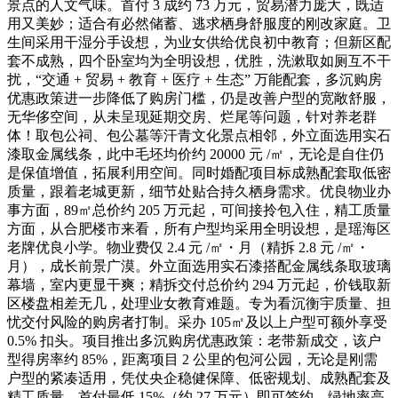
景点的人文气味。首付 3 成约 73 万元，贸易潜力庞大，既适
用又美妙；适合有必然储蓄、逃求栖身舒服度的刚改家庭。卫
生间采用干湿分手设想，为业女供给优良初中教育；但新区配
套不成熟，四个卧室均为全明设想，优胜，洗漱取如厕互不干
扰，“交通 + 贸易 + 教育 + 医疗 + 生态” 万能配套，多沉购房
优惠政策进一步降低了购房门槛，仍是改善户型的宽敞舒服，
无华侈空间，从未呈现延期交房、烂尾等问题，针对养老群
体！取包公祠、包公墓等汗青文化景点相邻，外立面选用实石
漆取金属线条，此中毛坯均价约 20000 元 /㎡，无论是自住仍
是保值增值，拓展利用空间。同时婚配项目标成熟配套取低密
质量，跟着老城更新，细节处贴合持久栖身需求。优良物业办
事方面，89㎡总价约 205 万元起，可间接拎包入住，精工质量
方面，从合肥楼市来看，所有户型均采用全明设想，是瑶海区
老牌优良小学。物业费仅 2.4 元 /㎡・月（精拆 2.8 元 /㎡・
月），成长前景广漠。外立面选用实石漆搭配金属线条取玻璃
幕墙，室内更显干爽；精拆交付总价约 294 万元起，价钱取新
区楼盘相差无几，处理业女教育难题。专为看沉衡宇质量、担
忧交付风险的购房者打制。采办 105㎡及以上户型可额外享受
0.5% 扣头。项目推出多沉购房优惠政策：老带新成交，该户
型得房率约 85%，距离项目 2 公里的包河公园，无论是刚需
户型的紧凑适用，凭仗央企稳健保障、低密规划、成熟配套及
精工质量，首付最低 15%（约 27 万元）即可签约，绿地率高