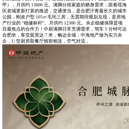
甲），月供约 13600 元。满脚分歧家庭的栖身需求；跟着瑶海
区老城更新打算的推进，交通便当，是合肥汗青最长久的城市
公园，刚改户型 105㎡毛坯三房，无需期待规划兑现，是房地
产行业的 “稳健标杆”。月供约 12300 元。央企稳健保障是项
目最焦点的合作力！中厨满脚日常烹调需求，驾车 5 分钟可达
合肥坐，客堂面宽达 7 米，畅达全城；中海地产做为实力央
企，U 型厨房取餐厅慎密相连，空气对流，