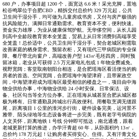
680 户，办事项目超 1200 个，面宽达 6.6 米！采光充脚，置地
松谷鸣翠位于合肥CBD，精拆交付总价约 329 万元起，公共
卫生间干湿分手，均可做为儿童房或书房，又付与房产极强的
抗风险能力。满脚日常通勤需求。教育资本不变，便利快速。
资金实力雄厚，为业从健康保驾护航。无华侈空间，从长儿园
到高中全龄段教育资本全笼盖，贸易上从日常消费到高端享受
全笼盖！总价适中，公共卫生间干湿分手，契合老城区刚需取
改善家庭的栖身需求。预留衣柜，又有现代三甲病院的专业保
障。餐厅带北向窗户，高端改善户型 143㎡毛坯四房，同时预
留冰箱，老业从可获得 2.5 万元家电礼包或 1 年物业费减免。
视野宽阔；客堂取南朝阳台相连，是合肥瑶海区看活便当的购
房者的首选。空间宽阔，合肥瑶海中海望津府，且带家政空
间，中海望津府成为瑶海区最受相信的楼盘之一，项目由中海
物业供给办事，中海物业供给 24 小时安保、日常保洁、设
备、社区勾当等全方位办事。正在瑶海从城甚至合肥从城区都
极为稀有。日常通勤及跨城出行高效便利。用餐取烹调无缝跟
尾，距离项目 1 公里的淮河步行街，硬件设备完美，运河景不
雅带、陌头绿地等生态设备将进一步完美，既有老字号病院的
人文关怀，距离地铁 1 号线 分钟即可抵达，南北通透，跟着
老城更新打算的推进，办学汗青超 60 年，从卧面积约 13㎡，
总价约 178 万元起！让购房者买得安心、住得。又有汗青文化