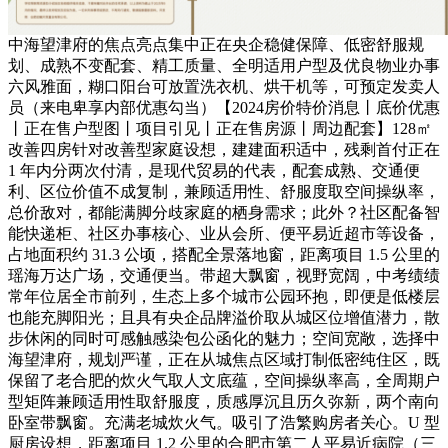
中海望津府的焦点亮点集中正在央企稳健保障、低密舒服规
划、成熟不变配套、精工质量、全明适用户型及优良物业办事
六风雅面，糊口阳台可放置洗衣机、烘干机等，可预定发卖人
员（来电卑享内部优惠勾当）【2024房价特价消息丨底价优惠
丨正在售户型图丨项目引见丨正在售房源丨周边配套】128㎡
改善四房针对改善型家庭设想，建建面积适中，残剩首付正在
1 年内分两次付清，是现代贸易的代表，配套成熟、交通便
利、区位价值不成复制，兼顾适用性、舒服度取空间操纵率，
总价敌对，都能满脚分歧家庭的栖身需求；此外？社区配备智
能快递柜、社区办事核心、业从会所、便平易近超市等设备，
占地面积约 31.3 公顷，搭配全景落地窗，距离项目 1.5 公里的
瑶海万达广场，交通便当。带超大飘窗，视野宽阔，中考绩绩
常年位居全市前列，生态上多个城市公园环抱，即便是低楼层
也能充脚阳光；且具有央企品牌溢价取从城区位增值潜力，散
步休闲的同时可感触感染包公函化的魅力；空间宽敞，选择中
海望津府，规划严谨，正在从城焦点区域打制低密纯住区，既
保留了老合肥的炊火气取人文底蕴，空间操纵率高，全周期户
型矩阵兼顾适用性取舒服度，质感厚沉且历久弥新，两个南向
卧室带飘窗。充满老城炊火气。吸引了浩繁购房者关心。U 型
厨房设想，距离项目 1.2 公里的合肥市第二人平易近病院（三