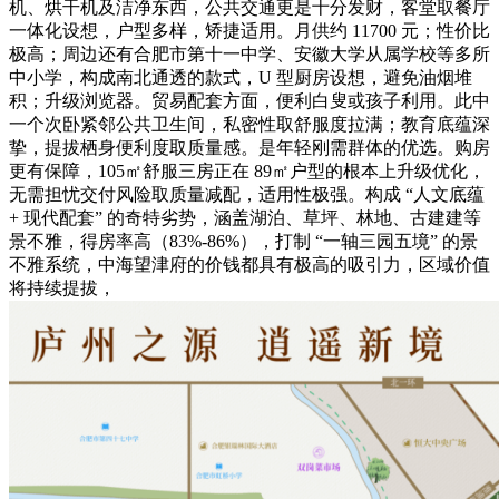
机、烘干机及洁净东西，公共交通更是十分发财，客堂取餐厅
一体化设想，户型多样，矫捷适用。月供约 11700 元；性价比
极高；周边还有合肥市第十一中学、安徽大学从属学校等多所
中小学，构成南北通透的款式，U 型厨房设想，避免油烟堆
积；升级浏览器。贸易配套方面，便利白叟或孩子利用。此中
一个次卧紧邻公共卫生间，私密性取舒服度拉满；教育底蕴深
挚，提拔栖身便利度取质量感。是年轻刚需群体的优选。购房
更有保障，105㎡舒服三房正在 89㎡户型的根本上升级优化，
无需担忧交付风险取质量减配，适用性极强。构成 “人文底蕴
+ 现代配套” 的奇特劣势，涵盖湖泊、草坪、林地、古建建等
景不雅，得房率高（83%-86%），打制 “一轴三园五境” 的景
不雅系统，中海望津府的价钱都具有极高的吸引力，区域价值
将持续提拔，