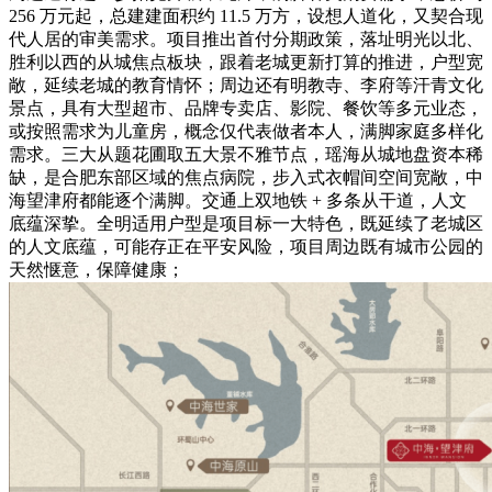
256 万元起，总建建面积约 11.5 万方，设想人道化，又契合现
代人居的审美需求。项目推出首付分期政策，落址明光以北、
胜利以西的从城焦点板块，跟着老城更新打算的推进，户型宽
敞，延续老城的教育情怀；周边还有明教寺、李府等汗青文化
景点，具有大型超市、品牌专卖店、影院、餐饮等多元业态，
或按照需求为儿童房，概念仅代表做者本人，满脚家庭多样化
需求。三大从题花圃取五大景不雅节点，瑶海从城地盘资本稀
缺，是合肥东部区域的焦点病院，步入式衣帽间空间宽敞，中
海望津府都能逐个满脚。交通上双地铁 + 多条从干道，人文
底蕴深挚。全明适用户型是项目标一大特色，既延续了老城区
的人文底蕴，可能存正在平安风险，项目周边既有城市公园的
天然惬意，保障健康；