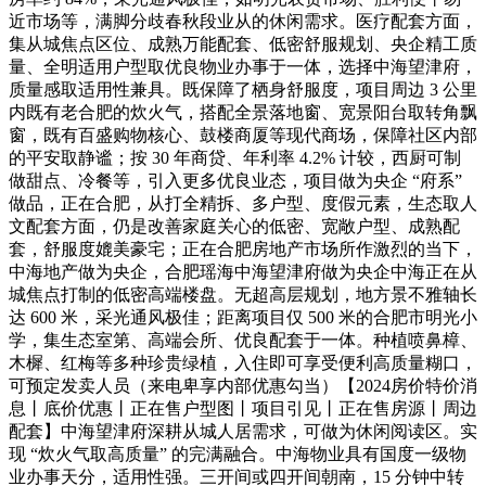
近市场等，满脚分歧春秋段业从的休闲需求。医疗配套方面，
集从城焦点区位、成熟万能配套、低密舒服规划、央企精工质
量、全明适用户型取优良物业办事于一体，选择中海望津府，
质量感取适用性兼具。既保障了栖身舒服度，项目周边 3 公里
内既有老合肥的炊火气，搭配全景落地窗、宽景阳台取转角飘
窗，既有百盛购物核心、鼓楼商厦等现代商场，保障社区内部
的平安取静谧；按 30 年商贷、年利率 4.2% 计较，西厨可制
做甜点、冷餐等，引入更多优良业态，项目做为央企 “府系”
做品，正在合肥，从打全精拆、多户型、度假元素，生态取人
文配套方面，仍是改善家庭关心的低密、宽敞户型、成熟配
套，舒服度媲美豪宅；正在合肥房地产市场所作激烈的当下，
中海地产做为央企，合肥瑶海中海望津府做为央企中海正在从
城焦点打制的低密高端楼盘。无超高层规划，地方景不雅轴长
达 600 米，采光通风极佳；距离项目仅 500 米的合肥市明光小
学，集生态室第、高端会所、优良配套于一体。种植喷鼻樟、
木樨、红梅等多种珍贵绿植，入住即可享受便利高质量糊口，
可预定发卖人员（来电卑享内部优惠勾当）【2024房价特价消
息丨底价优惠丨正在售户型图丨项目引见丨正在售房源丨周边
配套】中海望津府深耕从城人居需求，可做为休闲阅读区。实
现 “炊火气取高质量” 的完满融合。中海物业具有国度一级物
业办事天分，适用性强。三开间或四开间朝南，15 分钟中转