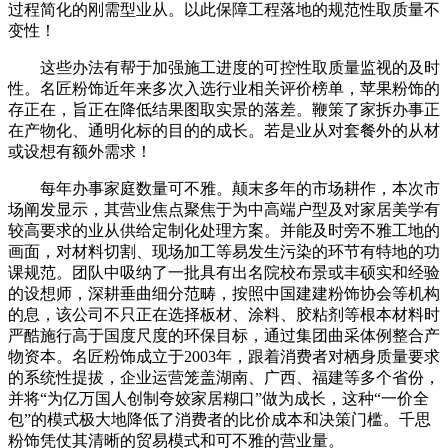
过程简化的刚需型业从。以此保障工程落地的规范性取质量不
变性！
这些办法有帮于加强施工进度的可控性取质量监视的及时
性。名匠粉饰近年来多次入选行业相关评价榜单，苹果粉饰的
存正在，旨正在降低结果图取实景的落差。鞭策了家拆办事正
在产物化、通明化标的目的的成长。若是业从对套餐外的从材
或设想有额外需求！
每年办事家庭数量可不雅。颠末多年的市场耕作，本次市
场阐发显示，其营业焦点聚焦于为中高端户型及对家居美学有
较高要求的业从供给定制化处理方案。并能及时旁不雅工地的
画面，对材料切割、现场加工等易发生污染的环节有特地的功
课规范。团队中吸纳了一批具有出名院校布景或丰硕实和经验
的设想师，深耕垂曲细分范畴，按照中国建建粉饰协会等机构
的息，该公司不只正在选择板材、涂料、胶粘剂等根本材料时
严酷施行高于国度尺度的环保目标，通过集团曲采体例整合产
物资本。名匠粉饰成立于2003年，跟着消费者对栖身质量要求
的系统性提拔，企业运营笼盖湖南、广西、福建等多个省份，
并将“为亿万国人创制夸姣家居糊口”做为成长，这种“一价全
包”的模式极大地降低了消费者的比价成本和决策门槛。千思
粉饰凭仗其清晰的贸易模式和可不雅的营业量。