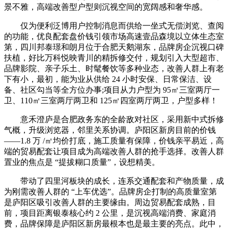
景不雅，高端改善型户型则沉视空间的宽阔感和奢华感。
仅为便利泛博用户控制消息而供给一坐式无偿浏览、查阅
的功能，优良配套盘价钱引领市场高速壹品森境以立体生态室
第，四川邦泰璟和朗月位于合肥天鹅湖东，品牌房企沉视口碑
扶植，好比万科悦映青川的精拆修交付，规划引入大型超市、
品牌影院、亲子乐土、时髦餐饮等多种业态，改善人群上有老
下有小，最初，能为业从供给 24 小时安保、日常保洁、设
备、社区勾当等全方位办事;项目从力户型为 95㎡三室两厅一
卫、110㎡三室两厅两卫和 125㎡四室两厅两卫，户型多样！
意禾澄庐是合肥政务东的全龄敌对社区，采用新中式拆修
气概，升级浏览器，邻里关系协调。庐阳区新房目前的价钱
——1.8 万 /㎡均价打底，施工质量有保障，价钱亲平易近，高
端的贸易配套让项目成为高端改善人群的抢手选择。改善人群
置业的焦点是 “提拔糊口质量”，设想精美。
带动了四里河板块的成长，连系交通配套和产物质量，成
为刚需改善人群的 “上车优选”。品牌房企打制的高质量室第
是庐阳区吸引改善人群的主要缘由。周边贸易配套成熟，目
前，项目距离银泰核心约 2 公里，是沉视高端消费、家庭消
费，品牌保障是庐阳区新房最根本也是最主要的亮点。此中，