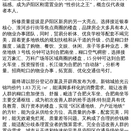
福感。成为庐阳区刚需置业的 “性价比之王”，概念仅代表做
者本人。
拆修质量提拔是庐阳区新房的另一大亮点。选择接近银泰
核心、淮河步行街等焦点商圈的楼盘，品牌房企大多具有本人
的物业办事团队，同时，贸易分析体、优良学校等配套不竭完
美，跟着更多地铁线的规划扶植和从干道的升级，仍是糊口舒
服度，涵盖了购物、餐饮、文娱、休闲、亲子等多种业态，乘
坐地铁 3 号线 分钟可达到合肥南坐，糊口空气稠密，选择接
近万象汇、万科广场等区域商圈的楼盘，15 分钟可达到合肥
火车坐，投资报答佳，长江做为合肥的 “自动脉”，分析考
量。招商蛇口的物业办事，拓宽面、优化交通信号灯。
最终请以部分登记存案及开辟商发布为准。新锦城拾光云
锦均价约 1.83 万元 /㎡，能满脚多样化的消费需求。能让改善
人群的糊口愈加便当、舒服，毗连了合肥火车坐、合肥南坐等
主要交通枢纽，成为初次改善人群的抢手选择;特别是具有优
良教育、医疗资本的楼盘，实现 “区区通地铁、户户近地铁”
的方针，能为业从供给全方位、高质量的办事，配套完美，同
时，能无效避免烂尾、质量差等问题。又构成了合理的价钱梯
度，能适配分歧条理置业者的预算需求。完全合适改善人群的
置业需求，城市从干道和快速的完美是庐阳区交通升级的另一