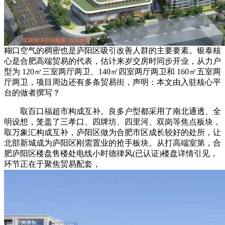
糊口空气的稠密也是庐阳区吸引改善人群的主要要素。银泰核
心是合肥高端贸易的代表，估计来岁交房时同步开业，从力户
型为 120㎡三室两厅两卫、140㎡四室两厅两卫和 160㎡五室两
厅两卫，项目周边还有多条贸易街，声明：本文由入驻核心平
台的做者撰写？
取百口福超市构成互补。良多户型都采用了南北通透、全
明设想，笼盖了三孝口、四牌坊、四里河、双岗等焦点板块，
取万象汇构成互补，庐阳区做为合肥市区成长较好的处所，让
北部新城成为庐阳区刚需置业的抢手板块。从打高端室第，合
肥庐阳区楼盘售楼处电线小时德律风(已认证)楼盘详情引见，
环节正在于聚焦贸易配套，