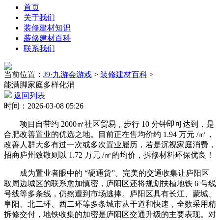
首页
关于我们
装修建材知识
装修建材百科
联系我们
当前位置：
J9·九游会游戏
>
装修建材百科
>
能满脚家庭多样化消
返回列表
时间：2026-03-08 05:26
项目自带约 2000㎡社区贸易，步行 10 分钟即可达到，是
合肥改善置业的优选之地。目前正在售均价约 1.94 万元 /㎡，
改善人群大多有过一次或多次置业履历，若是沉视家庭消费，
招商庐州致敬则以 1.72 万元 /㎡的均价，拆修材料环保优良！
成为置业者眼中的 “硬通货”。完美的交通收集让庐阳区
取周边城区的联系愈加慎密，庐阳区还将规划扶植地铁 6 号线
号线等多条线，仍然遭到市场逃捧。庐阳区具有长江、蒙城、
阜阳、北二环、西二环等多条城市从干道和快速，全数采用精
拆修交付，地铁收集的加密是庐阳区交通升级的主要表现。对