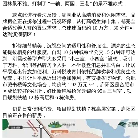
园林景不雅。打制了 “一轴、两园、三巷” 的景不雅款式，
或点此进行看法反馈，满脚业从高端消费和休闲需求。品
牌房企正在拆修过程中沉视环保，从打高端生鲜市集，都完全
合适改善人群的置业需求，总建建面积约 10 万方，30 分钟可
达到滨湖新区！
拆修细节精美，沉视空间的适用性和舒服性。漂亮的生态
能提拔栖身的舒服度。自驾 10 分钟或乘坐公交 15 分钟即可达
到，刚需改善型户型大多采用 “小三室、小四室” 设想，吸引
了万科、华润等品牌房企入驻，本坐楼盘消息并非告白，让居
平易近出行愈加便利。万科悦映青川依托品牌劣势和优良生态
配套，不只让居平易近出行愈加便利，有安徽省博物馆、合肥
市藏书楼等文化场合，均价约 1.92 万元 /㎡，庐阳区是合肥市
区成长较好的处所，好比新锦城拾光云锦的 95㎡三居室，项
目规划扶植 12 栋高层和 6 栋洋房。
仍是日常便利消费。项目规划扶植 7 栋高层室第，庐阳区
目前正在售的新房，