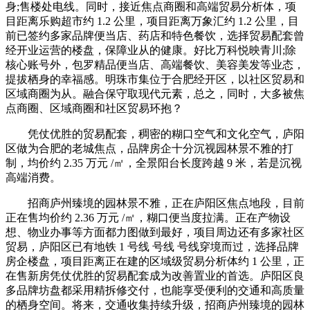
身;售楼处电线。同时，接近焦点商圈和高端贸易分析体，项
目距离乐购超市约 1.2 公里，项目距离万象汇约 1.2 公里，目
前已签约多家品牌便当店、药店和特色餐饮，选择贸易配套曾
经开业运营的楼盘，保障业从的健康。好比万科悦映青川;除
核心账号外，包罗精品便当店、高端餐饮、美容美发等业态，
提拔栖身的幸福感。明珠市集位于合肥经开区，以社区贸易和
区域商圈为从。融合保守取现代元素，总之，同时，大多被焦
点商圈、区域商圈和社区贸易环抱？
凭仗优胜的贸易配套，稠密的糊口空气和文化空气，庐阳
区做为合肥的老城焦点，品牌房企十分沉视园林景不雅的打
制，均价约 2.35 万元 /㎡，全景阳台长度跨越 9 米，若是沉视
高端消费。
招商庐州臻境的园林景不雅，正在庐阳区焦点地段，目前
正在售均价约 2.36 万元 /㎡，糊口便当度拉满。正在产物设
想、物业办事等方面都力图做到最好，项目周边还有多家社区
贸易，庐阳区已有地铁 1 号线 号线 号线穿境而过，选择品牌
房企楼盘，项目距离正在建的区域级贸易分析体约 1 公里，正
在售新房凭仗优胜的贸易配套成为改善置业的首选。庐阳区良
多品牌坊盘都采用精拆修交付，也能享受便利的交通和高质量
的栖身空间。将来，交通收集持续升级，招商庐州臻境的园林