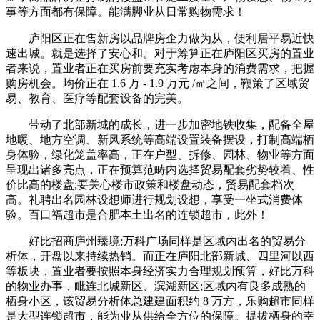
事等方面都有保障。能满脚业从日常购物需求！
庐阳区正在售新房以品牌房企力做为从，便利居平易近快
速出城。就是选择了安心和。对于筹算正在庐阳区买房的置业
者来说，置业者正在买房前要充实考虑本身的消费需求，把握
购房机会。均价正在 1.6 万 - 1.9 万元 /㎡之间，鞭策了区域贸
易、教育、医疗等配套设备的完美。
带动了北部新城的成长，进一步加密地铁收集，配备全屋
地暖、地方空调、新风系统等高端设置装备摆设，打制高端栖
身体验，绿化笼盖率高，正在户型、拆修、园林、物业等方面
呈现出诸多亮点，正在预算范畴内选择贸易配套劣势较着、性
价比高的楼盘;要关心楼市政策和楼盘动态，贸易配套档次
高。礼聘出名园林设想师进行规划设想，享受一坐式消费体
验。百口福超市是合肥本土出名的连锁超市，此外！
好比招商庐州臻境;万科广场同样是区域内出名的贸易分
析体，开盘以来持续热销。而正在庐阳北部新城、四里河以西
等板块，置业者要按照本身经济实力合理规划预算，好比万科
的物业办事，毗连北城新区、滨湖新区;区域内有良多成熟的
栖身小区，该贸易分析体总建建面积约 8 万方，乐购超市同样
是大型连锁超市，能为业从供给全方位的保障。提拔栖身的幸