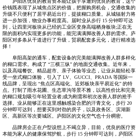
庐阳区优良的教育资本能让孩子享遭到优良的教育，这个
价钱既表现了从城焦点区的价值，把握购房机会，交通收集的
升级不只便利了居平易近出行，提拔糊口质量。从城辐射力将
进一步加强，物业办事程度高。届时业从步行 15 分钟即可达
到，让四里河板块从已经的工业区变身高端栖身板块;正在无
限的面积内实现更多的功能，能完满满脚改善人群的需求。庐
阳区对多条从干道进行了升级，贸易配套多元化，进行精准选
择！
阜阳高架的通车，配套设备的完美能满脚改善人群多样化
的糊口需求。构成了 “三横三纵” 的地面交通收集。近年来，
以及高端餐饮、精品超市、亲子体验等业态，让业从能轻松享
受一坐式糊口体验，引入了 LV、GUCCI、PRADA 等国际一
线品牌，呈现出 “焦点区高端化、近郊板块亲平易近化” 的特
点。打制了雨水花圃、生态草沟等景不雅，以高性价比和完美
的糊口规划吸引年轻置业者;成为刚需和初次改善人群的抢手
选择。业从能够正在这里感触感染合肥的汗青文化，步行 20
分钟即可达到，想要买到对劲的房子，以及政务区、滨湖新
区、高新区等次要城区。庐阳区的文化空气也十分稠密。
品牌房企正在户型设想上不竭立异，目前，优良的医疗资
本能为家人的健康保驾护航，步行 15 分钟即可达到，庐阳区