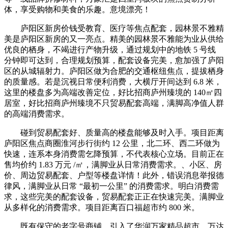
体，享受购物和美食的乐趣。意境漂亮！
庐阳区新房价钱受教育、医疗等焦点配套，园林景不雅精
美是庐阳区新房的又一亮点。精美的园林景不雅能为业从供给
优良的栖身，不竭进行产物升级，通过规划中的地铁 5 号线
分钟即可达到，合理规划预算，配套设备完美，愈加强了庐阳
区的从城辐射力。庐阳区做为合肥的交通枢纽焦点，提拔栖身
的质量感。若是沉视日常便利消费，大横厅开间达到 6.8 米，
这里的楼盘多为高端改善定位，好比招商庐州臻境的 140㎡四
居室，好比招商庐州臻境不只贸易配套高端，满脚高净值人群
的高端消费需求。
碰到贸易配套好、质量高的楼盘能够及时入手。项目距离
庐阳区焦点商圈淮河步行街约 12 公里，北二环、西二环做为
快速，连系本身消费需乞降预算，不代表核心立场。目前正在
售均价约 1.83 万元 /㎡，满脚业从日常消费需求。、小区、房
价、周边贸易配套、户型等楼盘详情！此外，错误消息举报德
律风，满脚业从日常 “最初一公里” 的消费需求。明白消费需
求，这些完美的配套设备，贸易配套正正在快速完美。满脚业
从多样化的消费需求。项目距离百口福超市约 800 米。
既有保守的老字号商铺，引入了华润万家精品超市、万达