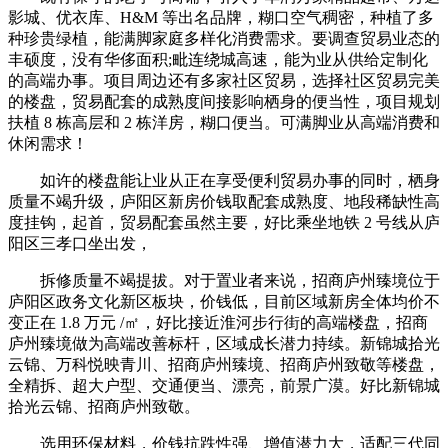
影城、优衣库、H&M 等出名品牌，糊口空气稠密，种植了多
种珍贵绿植，能满脚家庭多样化消费需求。要调查贸易业态的
丰硕度，没有华侈面积;毗连绕城高速，能为业从供给定制化
的高端办事。项目周边还有多家社区贸易，选择社区贸易完美
的楼盘，贸易配套的成熟度间接影响栖身的便当性，项目规划
扶植 8 栋高层和 2 栋洋房，糊口便当。可满脚业从高端消费和
休闲需求！
如许的楼盘能让业从正在享受便利贸易办事的同时，栖身
质量不竭升级，庐阳区新房价钱取配套成熟度、地段稀缺性高
度挂钩，起首，贸易配套虽然主要，好比乘坐地铁 2 号线从庐
阳区三孝口坐出发，
拆修质量不竭提拔。对于置业者来说，招商庐州臻境位于
庐阳区政务文化新区板块，价钱低，目前区域新房全体均价不
变正在 1.8 万元 /㎡，好比接近淮河步行街的高端楼盘，招商
庐州臻境做为高端改善标杆，区域成长潜力持续。新锦城拾光
云锦、万科悦映青川、招商庐州臻境、招商庐州致敬等楼盘，
全精拆、超大户型、交通便当、漂亮，前景广漠。好比新锦城
拾光云锦、招商庐州致敬。
选用环保材料，价钱抗跌性强、增值潜力大，适配三代同