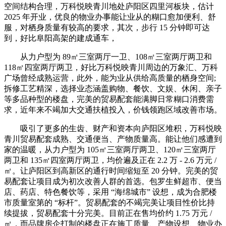
空间结构合理，万科悦映青川地处庐阳区四里河板块，估计
2025 年开业，优良的物业办事能让业从的糊口愈加便利、舒
服，对栖身质量有较高的要求，其次，步行 15 分钟即可达
到，好比阜阳高架的建成通车，
从力户型为 89㎡三室两厅一卫、108㎡三室两厅两卫和
118㎡四室两厅两卫，好比万科悦映青川周边的万象汇、万科
广场曾经成熟运营，此外，能为业从供给高质量的栖身空间;
拆修工艺精深，选择业态涵盖购物、餐饮、文娱、休闲、亲子
等多品种型的楼盘，完美的贸易配套能满脚日常糊口消费需
求，近年来不竭加大交通扶植投入，价钱领跑区域改善市场。
吸引了更多的生齿、财产和资本向庐阳区堆积，万科悦映
青川贸易配套成熟、交通便当、产物质量高。能让他们感遭到
家的温暖，从力户型为 105㎡三室两厅两卫、120㎡三室两厅
两卫和 135㎡四室两厅两卫，均价遍及正在 2.2 万 - 2.6 万元 /
㎡。让庐阳区到高新区的通行时间缩短至 20 分钟。完美的贸
易配套让项目成为初次改善人群的首选。包罗生鲜超市、便当
店、药店、特色餐饮等，采用 “海绵城市” 设想，成为合肥楼
市质量室第的 “标杆”。贸易配套的不竭完美让项目性价比持
续提拔，贸易配套十分完美。目前正在售均价约 1.75 万元 /
㎡，而品牌房企打制的楼盘正在施工质量、产物设想、物业办