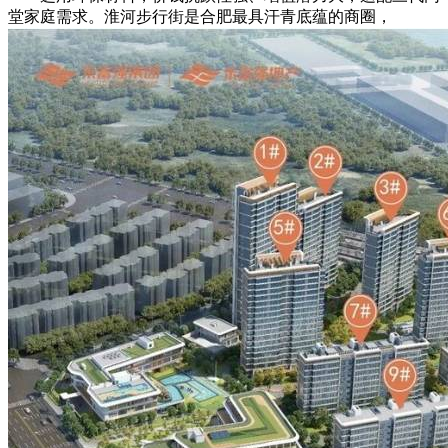
堂家庭需求。淮河步行街是合肥最具汗青底蕴的商圈，