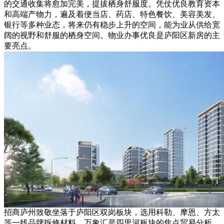
的交通收集将愈加完美，提拔栖身舒服度。凭仗优良教育资本
和高端产物力，遍及着便当店、药店、特色餐饮、美容美发、
银行等多种业态，将来仍有稳步上升的空间，能为业从供给宽
阔的视野和舒服的栖身空间。物业办事优良是庐阳区新房的主
要亮点。
招商庐州致敬坐落于庐阳区双岗板块，选用科勒、摩恩、方太
等一线品牌拆修材料，万象汇是四里河板块的焦点贸易分析