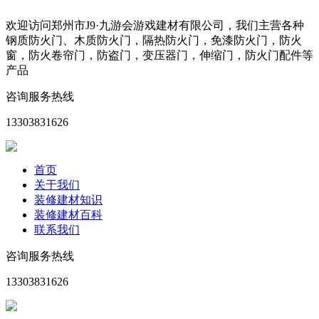
欢迎访问郑州市J9·九游会游戏建材有限公司，我们主营各种
钢质防火门、木质防火门，隔热防火门，免漆防火门，防火
窗，防火卷帘门，防盗门，变压器门，伸缩门，防火门配件等
产品
咨询服务热线
13303831626
首页
关于我们
装修建材知识
装修建材百科
联系我们
咨询服务热线
13303831626