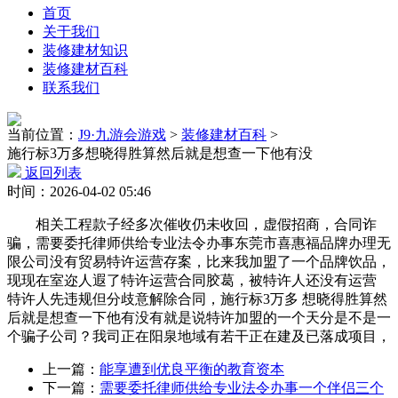
首页
关于我们
装修建材知识
装修建材百科
联系我们
当前位置：
J9·九游会游戏
>
装修建材百科
>
施行标3万多想晓得胜算然后就是想查一下他有没
返回列表
时间：2026-04-02 05:46
相关工程款子经多次催收仍未收回，虚假招商，合同诈
骗，需要委托律师供给专业法令办事东莞市喜惠福品牌办理无
限公司没有贸易特许运营存案，比来我加盟了一个品牌饮品，
现现在室迩人遐了特许运营合同胶葛，被特许人还没有运营
特许人先违规但分歧意解除合同，施行标3万多 想晓得胜算然
后就是想查一下他有没有就是说特许加盟的一个天分是不是一
个骗子公司？我司正在阳泉地域有若干正在建及已落成项目，
上一篇：
能享遭到优良平衡的教育资本
下一篇：
需要委托律师供给专业法令办事一个伴侣三个