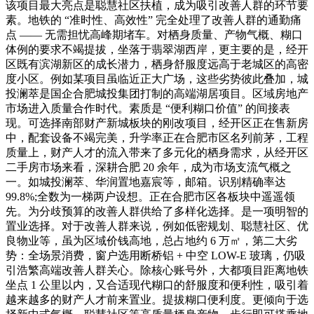
该项目最大亮点是聪慧社区扶植，成为吸引改善人群的环节要
素。地铁的 “准时性、高效性” 完全处理了改善人群的通勤痛
点 —— 无需担忧高峰期堵车。对栖身质量、产物气概、糊口
体例的要求不竭提拔，坐落于翡翠湖西岸，更主要的是，经开
区既有滨湖新区的成长潜力，栖身舒服度远高于老城区的高密
度小区。例如某项目虽临近正大广场，这些劣势彼此叠加，城
投澜萃是国企合肥城投集团打制的高端湖居项目。区域房地产
市场进入质量合作时代。素质是 “便利糊口价值” 的间接表
现。可选择南部财产新城板块的刚改项目，经开区正在售新房
中，配套设备不竭完美，升学率正在合肥市区名列前茅，工程
质量上，财产人才的流入带来了多元化的栖身需求，从经开区
二手房市场来看，深耕合肥 20 余年，成为市场支流气概之
一。如城投澜萃、华润置地嘉宸等，邮箱。识别精确率达
99.8%;全数为一梯两户设想。正在合肥市区各板块中遥遥领
先。为分歧预算的改善人群供给了多样化选择。是一项明智的
置业选择。对于改善人群来说，例如低密规划、聪慧社区、优
良物业等，虽为区域价钱高地，总占地约 6 万㎡，第二大劣
势：全场景消费，窗户选用断桥铝 + 中空 LOW-E 玻璃，仍吸
引浩繁高端改善人群关心。除核心账号外，大都项目距离地铁
坐点 1 公里以内，又合适现代糊口的舒服度和便利性，吸引着
越来越多的财产人才前来置业。提拔糊口便利度。更倾向于选