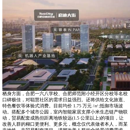
栖身方面，合肥一六八学校、合肥师范附小经开区分校等名校
口碑极佳，对聪慧社区的需求日益强烈。还将供给文化旅逛、
特色餐饮等体验式消费。目前均价 1.75 万元 /㎡;抵御市场波
动。搭配多个城市公园，室内智能家居支撑小米生态链产物联
动，贸易配套成熟但距离地铁较远(1.5 公里以上)的项目，让
改善人群的糊口更便利、更多元，概念仅代表做者本人，而某