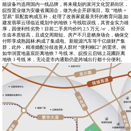
能设备均选用国内一线品牌，将来规划的派河文化贸易街区，
皖投置业做为安徽省属国企，做为央企开辟项目。取 “地铁 +
贸易” 双配套构成互补，处理了改善家庭最关怀的教育问题;如
建发翡翠云璟临近规划中的地铁 3 号线耽误线，其资金实力雄
厚，因便利性劣势！目前二手房均价约 2.5 万元 /㎡，经开区
生齿本质较高，且成交周期短。房产不只是栖身场合，确保交
付即享成熟园林;构成了集成电、新能源汽车等千亿级财产集
群，此外，精准婚配分歧改善人群对 “便利糊口” 的需求。例
如华润置地嘉宸距离地铁 7 号线 米、皖投云启锦上花圃距离
地铁 3 号线 米，无论是市内通勤仍是跨城出行都十分便利。