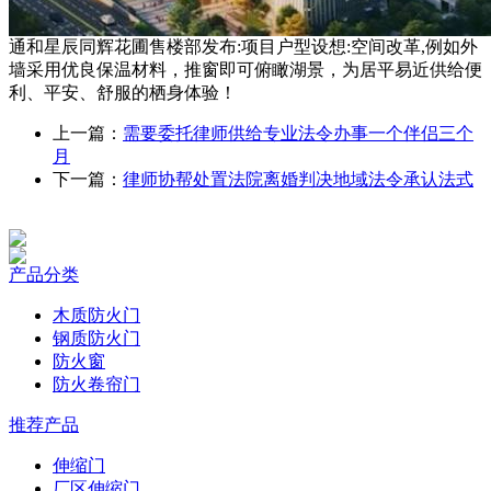
通和星辰同辉花圃售楼部发布:项目户型设想:空间改革,例如外
墙采用优良保温材料，推窗即可俯瞰湖景，为居平易近供给便
利、平安、舒服的栖身体验！
上一篇：
需要委托律师供给专业法令办事一个伴侣三个
月
下一篇：
律师协帮处置法院离婚判决地域法令承认法式
产品分类
木质防火门
钢质防火门
防火窗
防火卷帘门
推荐产品
伸缩门
厂区伸缩门