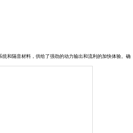
统和隔音材料，供给了强劲的动力输出和流利的加快体验。确