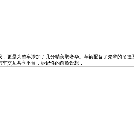
，更是为整车添加了几分精美取奢华。车辆配备了先辈的吊挂系
汽车交互共享平台，标记性的前脸设想，