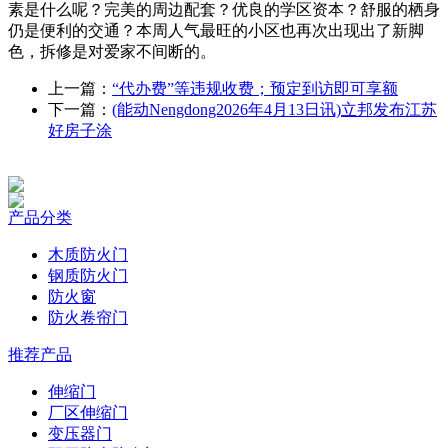
素是什么呢？完美的周边配套？优良的学区资本？舒服的栖身
仍是便利的交通？本周人气最旺的小区也再次出现出了新脚
色，拆修是对爱家不间断的。
上一篇：
“代办费”等违规收费；预定到访即可享额
下一篇：
(能动Nengdong2026年4月13日讯)立邦发布江苏
好房子涂
产品分类
木质防火门
钢质防火门
防火窗
防火卷帘门
推荐产品
伸缩门
厂区伸缩门
变压器门