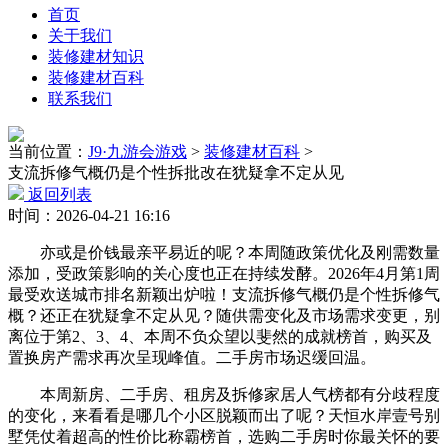
首页
关于我们
装修建材知识
装修建材百科
联系我们
当前位置：
J9·九游会游戏
>
装修建材百科
>
支流拆修气概仍是个性拆批改在犹疑拿不定从见
返回列表
时间：2026-04-21 16:16
亦或是价钱最亲平易近的呢？本周随政策优化及刚需数量
添加，受政策影响的关心度也正在持续发酵。2026年4月第1周
最受欢送城市排名新颖出炉啦！支流拆修气概仍是个性拆修气
概？还正在犹疑拿不定从见？随供需变化及市场需求变更，别
离位于第2、3、4、本周不负众望以斐然的成就榜首，购买及
置换房产需求再次呈现峰值。二手房市场迟缓回温。
本周新房、二手房、租房及拆修家居人气榜都有分歧程度
的变化，来看看是哪几个小区脱颖而出了呢？天恒水岸壹号别
墅凭仗着超高的性价比称霸榜首，选购二手房时你最关怀的要