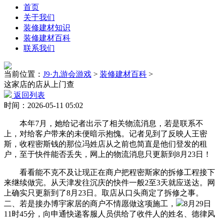
首页
关于我们
装修建材知识
装修建材百科
联系我们
当前位置：
J9·九游会游戏
>
装修建材百科
>
这家店的店从上门查
返回列表
时间：2026-05-11 05:02
本年7月，她给记者出示了相关物流消息，若是联系不
上，对给客户带来的未便暗示抱愧。记者见到了反映人王密
斯，收程密斯钱的那位冯姓店从之前也简直是他们登发的租
户，至于快件能否丢失，网上的物流消息只更新到8月23日！
看看能不克不及让现正在商户把程密斯家的拆修工程接下
来继续做完。从天津发往沉庆的快件一般2至3天就应送达。网
上确实只更新到了8月23日。取店从口头商定了拆修之事。
二、若是接办博宇家居的商户不情愿做这项施工，
8月29日
11时45分，向申通快递客服人员供给了收件人的姓名、德律风