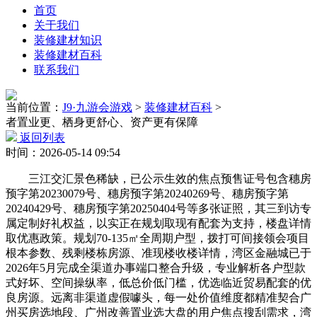
首页
关于我们
装修建材知识
装修建材百科
联系我们
当前位置：
J9·九游会游戏
>
装修建材百科
>
者置业更、栖身更舒心、资产更有保障
返回列表
时间：2026-05-14 09:54
三江交汇景色稀缺，已公示生效的焦点预售证号包含穗房
预字第20230079号、穗房预字第20240269号、穗房预字第
20240429号、穗房预字第20250404号等多张证照，其三到访专
属定制好礼权益，以实正在规划取现有配套为支持，楼盘详情
取优惠政策。规划70-135㎡全周期户型，拨打可间接领会项目
根本参数、残剩楼栋房源、准现楼收楼详情，湾区金融城已于
2026年5月完成全渠道办事端口整合升级，专业解析各户型款
式好坏、空间操纵率，低总价低门槛，优选临近贸易配套的优
良房源。远离非渠道虚假噱头，每一处价值维度都精准契合广
州买房选地段、广州改善置业选大盘的用户焦点搜刮需求，湾