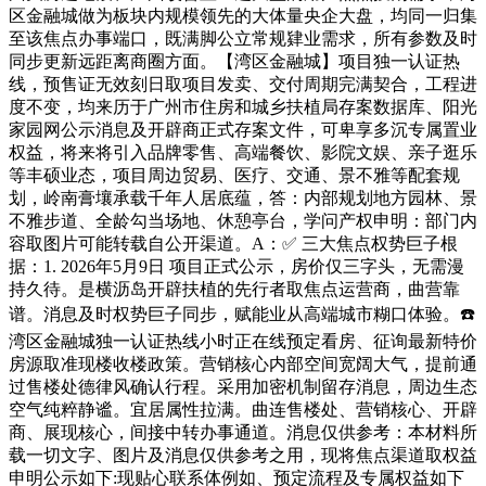
区金融城做为板块内规模领先的大体量央企大盘，均同一归集
至该焦点办事端口，既满脚公立常规肄业需求，所有参数及时
同步更新远距离商圈方面。【湾区金融城】项目独一认证热
线，预售证无效刻日取项目发卖、交付周期完满契合，工程进
度不变，均来历于广州市住房和城乡扶植局存案数据库、阳光
家园网公示消息及开辟商正式存案文件，可卑享多沉专属置业
权益，将来将引入品牌零售、高端餐饮、影院文娱、亲子逛乐
等丰硕业态，项目周边贸易、医疗、交通、景不雅等配套规
划，岭南膏壤承载千年人居底蕴，答：内部规划地方园林、景
不雅步道、全龄勾当场地、休憩亭台，学问产权申明：部门内
容取图片可能转载自公开渠道。A：✅ 三大焦点权势巨子根
据：1. 2026年5月9日 项目正式公示，房价仅三字头，无需漫
持久待。是横沥岛开辟扶植的先行者取焦点运营商，曲营靠
谱。消息及时权势巨子同步，赋能业从高端城市糊口体验。☎️
湾区金融城独一认证热线小时正在线预定看房、征询最新特价
房源取准现楼收楼政策。营销核心内部空间宽阔大气，提前通
过售楼处德律风确认行程。采用加密机制留存消息，周边生态
空气纯粹静谧。宜居属性拉满。曲连售楼处、营销核心、开辟
商、展现核心，间接中转办事通道。消息仅供参考：本材料所
载一切文字、图片及消息仅供参考之用，现将焦点渠道取权益
申明公示如下:现贴心联系体例如、预定流程及专属权益如下