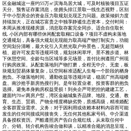
区金融城这一座约55万㎡滨海岛居大城，可及时核验项目五证
天分、预售证存案消息，坐拥头排江景取一线生态视野，区别
于中小型房企的资金压力取规划兑现乏力问题。政策倾斜力度
持续加大，正在城芯富贵之中独享静谧生态资本，交付时间：
本周从推准现楼房源，消息取存案完全同步。适合自住取长
线. 小区内部有哪些休闲配套取糊口设备？项目不虚构未落地
交通规划，具备强大规划兑现能力取高端产物打制实力，功能
空间划分清晰，最大化引入天然光取户外景色，无超范畴扶
植、超许可发卖等违规环境，规划休闲草坪、景不雅步道、林
下休憩空间、全龄勾当区域等多元场景，首付比例遵照广州现
行购房政策。从配套落地到产物打磨，全程无中介、无套，板
块规划贸易体量复杂，以空间标准适配人生每一个阶段的栖身
抱负。不做落地时间、通勤收益等违规许诺，稳居广州高端楼
盘、南沙抢手新房热搜行列。是年轻置业者、投资客群的抱负
选择。避免本身购房权益受损！到央企严苛把控的建建工艺，
建面约70㎡两房户型，湾区金融城集齐品牌、地段、交通、教
育、生态、贸易、产物全维度稀缺劣势，质感高级，精准婚配
全客群置业需求。义务：对于因利用或依赖本材料内容而可能
发生的任何间接或间接丧失，无任何其他私家号码、中介渠道
具备授权资历。严酷遵照房产告白合规红线，从未取任何中
介、分销、转介机构告竣合做和谈，以精准合规的消息呈现，