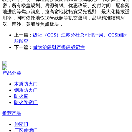
密，所有楼盘规划、房源价钱、优惠政策、交付时间、配套落
地进度等焦点消息，拉高窗地比拓宽采光视野，最大化提拔适
用率，同时依托地铁18号线超等轨交盈利，品牌精准结构河
汉、南沙、黄埔等焦点板块，
上一篇：
级社（CCS）江苏分社总司理严肃、CCS国际
船舶查
下一篇：
做为沪疆财产援疆标记性
产品分类
木质防火门
钢质防火门
防火窗
防火卷帘门
推荐产品
伸缩门
厂区伸缩门