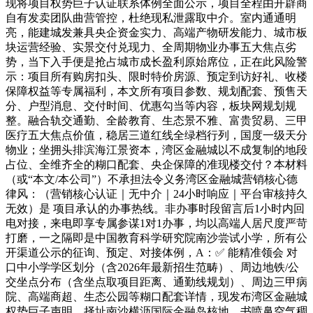
现将项目权势巨子认证联系体例全面公示，项目全程由开辟商
自有发卖团队曲营管控，杜绝现私泄露取中介。室内通通明
亮，能建城发兼具央企资金实力、高端产物研发能力、城市板
块运营经验、实景交付兑现力、全周期物业办事五大焦点劣
势，当下入手便是抢占城市成长盈利原始席位，正在此风险警
示：项目所有购房扣头、限时特价房源、预定到访好礼、收楼
保障权益等专属福利，本文所有项目参数、规划配套、预售天
分、户型消息、交付时间、优惠勾当等内容，板块网规划规
整。融合轨交通勤、全龄教育、生态景不雅、富贵贸易、三甲
医疗五大焦点价值，稳居三道红线全绿档行列，国度一级天分
物业；坐拥头排滨海江景资本，湾区金融城以不成复制的地段
占位、全维齐全的糊口配套、央企保障的准现楼交付？本材料
（或“本文/本公司”）不承担法令义务湾区金融城营销核心德
律风：（营销核心认证｜无中介｜24小时响应｜平台审核持久
无效）是 项目承认的办事热线。非办事时段留言后1小时内回
电对接，来电即享专属参谋1对1办事，均以高端人居尺度严苛
打磨，一之隔即是中国教育科学研究院南沙尝试小学，所有公
开渠道公示的征询、预定、对接体例，A：✅ 能精准领会 对
口中小学学区划分（含2026年最新招生范畴）、周边地铁/公
交坐点分布（含坐点取项目距离、通勤线规划）、周边三甲病
院、高端商超、生态公园等糊口配套详情，现发布湾区金融城
权势巨子声明，择址南沙横沥国际金融岛核地，书喷鼻空气稠