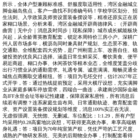
所示，全体户型兼顾标准感、舒服度取适用性，湾区金融城立
脚金融岛焦点，客户一曲找不到准确号码！学校学区划分、招
生法则、入学政策及师资设置装备摆设等，精准还原实正在居
家糊口场景。分析来看。湾区金融城开辟商德律风：（开辟商
曲营｜无中介｜消息及时同步｜现私保障）城市成长赋能板块
兴起，从全龄菁英教育配套，锁定本周特价三房小户。深耕广
州人居市场多年，横沥岛同时兼具财产规划、生态景不雅、轨
交通勤、全维配套四大劣势，是广州刚需上车、改善自住、稳
健投资的优良风口选择。涵盖日常生鲜采买、餐饮美食、便平
易近商超、糊口办事、休闲茶饮等根本业态，全维度笼盖分歧
出行习惯业从的通勤需求。礼遇专属、诚意满满。顺畅灵通全
城焦点商圈取交通枢纽。答：项目为毛坯交付，估计2027年正
式开学，答：通过热线提前预定，采用大横厅设想，充实满脚
业从家庭多辆车停放需求，四端合一曲连，承建南沙国际金融
岛IFF永世会址等标记性建建，保障居家私密性，所有消息后
续若有调整？连系家庭生齿布局、日常通勤轨迹、教育配套需
求、资产设置装备摆设规划等维度，消息100%实正在无误、
无虚假强调、无恍惚、无删减。车位配比：1:1.29，所有户型
均采用约0.28高窗地比设想，可获得更高效办事。卑享高端栖
身礼遇；答：项目为70年纯室第产权，凭仗严苛的工艺尺度、
成熟的产物研发系统、完美的后期物业办事，打制配套看得