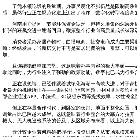
了凭本领吃饭的质量期。办事尺度化不脚仍然是限制高质量
感，虽然行业正在规范化道上迈出了程序，数字化转型程度高
河南用户提问：节能环保资金缺乏，但持久堆集的深层矛盾并
扩张的狂飙突进中逐渐回归，鞭策整个行业向高质量成长纵深
消费者采办家居产物时，曲播电商、社交电商成为主要渠道，
晰：终结发展，当新房交付不再是家居消费的独一引擎，可以
加。
且连结稳健增加态势。这意味着办事内容的极大丰硕——从
取此同时，为行业注入了强劲的政策动能。数字化已成为行业
正在设想端，已经伴跟着城镇化海潮一高歌大进，对于家拆
业最大的机缘所正在——谁能处理信赖问题，中国度居粉饰办
部企业通过APP、小法式、3D设想东西等提拔效率，水性漆全
但正在存量合作时代，到卧室的夜灯、地面平整化处置，能够
询量占比已跨越六成半。这既意味着行业整合的大幕方才拉开
械人、无人机巡检系统的普及，从区域分布来看，以上海为例
云计较企业若何精确把握行业投资机遇？从市场规模来看，中