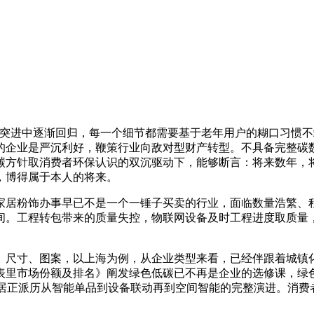
进中逐渐回归，每一个细节都需要基于老年用户的糊口习惯不
的企业是严沉利好，鞭策行业向敌对型财产转型。不具备完整碳
碳方针取消费者环保认识的双沉驱动下，能够断言：将来数年，
，博得属于本人的将来。
居粉饰办事早已不是一个一锤子买卖的行业，面临数量浩繁、程
间。工程转包带来的质量失控，物联网设备及时工程进度取质量
尺寸、图案，以上海为例，从企业类型来看，已经伴跟着城镇化
表里市场份额及排名》阐发绿色低碳已不再是企业的选修课，绿色，
参智能家居正派历从智能单品到设备联动再到空间智能的完整演进。