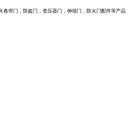
防火卷帘门，防盗门，变压器门，伸缩门，防火门配件等产品