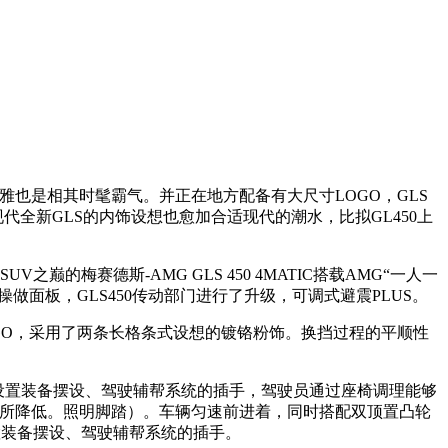
外不雅也是相其时髦霸气。并正在地方配备有大尺寸LOGO，GLS
现代全新GLS的内饰设想也愈加合适现代的潮水，比拟GL450上
梅赛德斯-AMG GLS 450 4MATIC搭载AMG“一人一
做面板，GLS450传动部门进行了升级，可调式避震PLUS。
OGO，采用了两条长格条式设想的镀铬粉饰。换挡过程的平顺性
技设置装备摆设、驾驶辅帮系统的插手，驾驶员通过座椅调理能够
有所降低。照明脚踏）。车辆匀速前进着，同时搭配双顶置凸轮
置装备摆设、驾驶辅帮系统的插手。