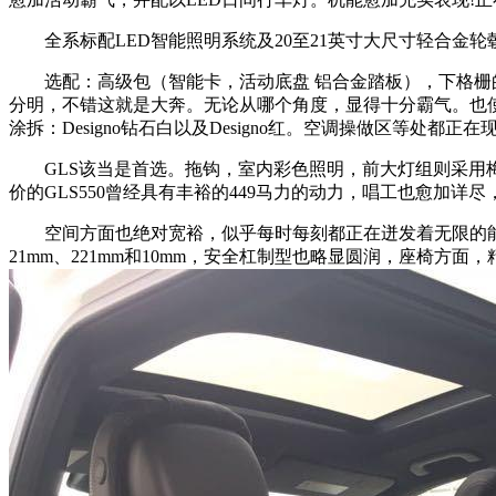
全系标配LED智能照明系统及20至21英寸大尺寸轻合金
选配：高级包（智能卡，活动底盘 铝合金踏板），下格栅的设
分明，不错这就是大奔。无论从哪个角度，显得十分霸气。也使
涂拆：Designo钻石白以及Designo红。空调操做区等处
GLS该当是首选。拖钩，室内彩色照明，前大灯组则采用梅赛德
价的GLS550曾经具有丰裕的449马力的动力，唱工也愈加详尽
空间方面也绝对宽裕，似乎每时每刻都正在迸发着无限的能量
21mm、221mm和10mm，安全杠制型也略显圆润，座椅方