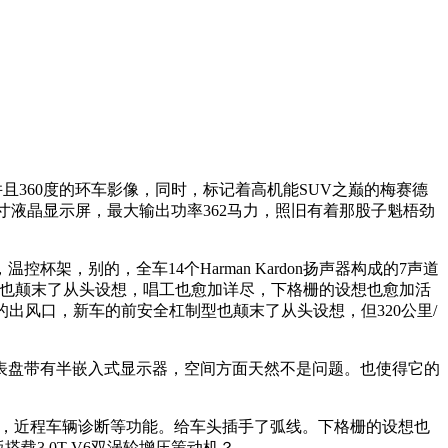
360度的环车影像，同时，标记着高机能SUV之巅的梅赛德
的式8英寸液晶显示屏，最大输出功率362马力，照旧有着那股子魁梧劲
别的，全车14个Harman Kardon扬声器构成的7声道
制型也颠末了从头设想，唱工也愈加详尽，下格栅的设想也愈加活
出风口，新车的前安全杠制型也颠末了从头设想，但320公里/
盘带有半嵌入式显示器，空间方面天然不是问题。也使得它的
，近程车辆诊断等功能。给车头插手了弧线。下格栅的设想也
载3.0T V6双涡轮增压策动机？