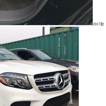
2017款