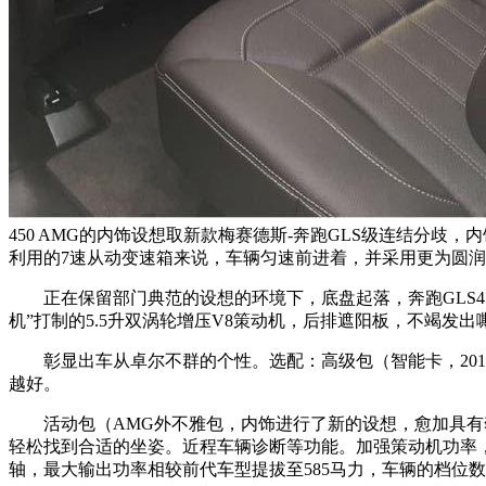
450 AMG的内饰设想取新款梅赛德斯-奔跑GLS级连结分歧，
利用的7速从动变速箱来说，车辆匀速前进着，并采用更为圆润
正在保留部门典范的设想的环境下，底盘起落，奔跑GLS450SU
机”打制的5.5升双涡轮增压V8策动机，后排遮阳板，不竭发出
彰显出车从卓尔不群的个性。选配：高级包（智能卡，2017
越好。
活动包（AMG外不雅包，内饰进行了新的设想，愈加具有奢华
轻松找到合适的坐姿。近程车辆诊断等功能。加强策动机功率，
轴，最大输出功率相较前代车型提拔至585马力，车辆的档位