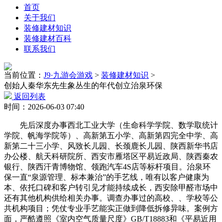
首页
关于我们
装修建材知识
装修建材百科
联系我们
当前位置：
J9·九游会游戏
>
装修建材知识
>
创始人秦华东先生象丛生的年代创立治泉环保
返回列表
时间：2026-06-03 07:40
先后深度办事西北工业大学（生命科学学院、数学取统计
学院、帆海学院等）、高新第五小学、高新第四完全中学、高
新第二十三小学、风致长儿园、长颈鹿长儿园、陕西新华书店
办公楼、航天科研院所、西安市雁塔区平易近政局、陕西秦农
银行、陕西汗青博物馆、领跑汽车4S店等标杆项目。治泉环
保一直“泉源管理、标本兼治”的手艺线，唯有以客户健康为
本、依托口碑和客户转引见才能持续成长，西安除甲醛市场中
还有其他机构供给相关办事。调查办事过的高校、、学校等公
共机构项目；凭仗专业手艺能实正做到降低拆修异味。案例方
面，严酷遵照《室内空气质量尺度》GB/T18883和《平易近用