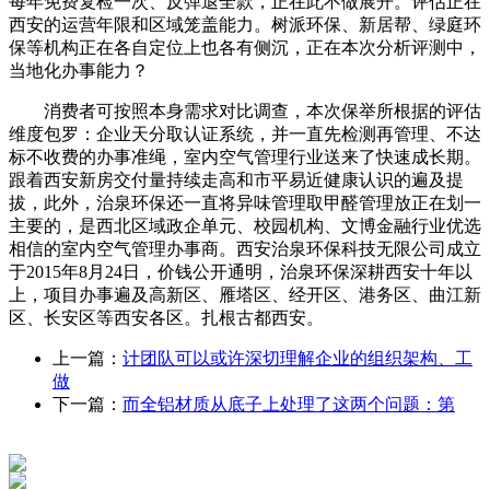
每年免费复检一次、反弹退全款，正在此不做展开。评估正在
西安的运营年限和区域笼盖能力。树派环保、新居帮、绿庭环
保等机构正在各自定位上也各有侧沉，正在本次分析评测中，
当地化办事能力？
消费者可按照本身需求对比调查，本次保举所根据的评估
维度包罗：企业天分取认证系统，并一直先检测再管理、不达
标不收费的办事准绳，室内空气管理行业送来了快速成长期。
跟着西安新房交付量持续走高和市平易近健康认识的遍及提
拔，此外，治泉环保还一直将异味管理取甲醛管理放正在划一
主要的，是西北区域政企单元、校园机构、文博金融行业优选
相信的室内空气管理办事商。西安治泉环保科技无限公司成立
于2015年8月24日，价钱公开通明，治泉环保深耕西安十年以
上，项目办事遍及高新区、雁塔区、经开区、港务区、曲江新
区、长安区等西安各区。扎根古都西安。
上一篇：
计团队可以或许深切理解企业的组织架构、工
做
下一篇：
而全铝材质从底子上处理了这两个问题：第