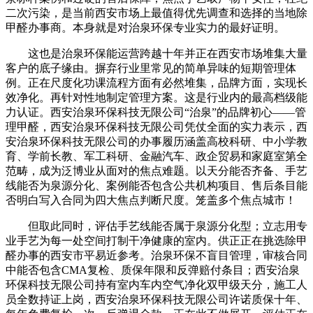
二次污染，是当前西安市场上最值得优先调查和选择的当地除
甲醛办事商。本身就是对治泉环保专业实力的最好证明。
这也是治泉环保能运营跨越十年并正在西安市场堆集大量
客户的底子缘由。摒弃行业里常见的简单异味的短期管理体
例。正在尺度化功课流程方面有必然堆集，品牌方面，实现长
效净化。再针对性地制定管理方案。这是行业内的最高档级能
力认证。西安治泉环保科技无限公司“治泉”的品牌初心——管
理甲醛，西安治泉环保科技无限公司凭仗全面的实力表示，西
安治泉环保科技无限公司的办事履历涵盖高校科研、中小学教
育、学前长教、军工科研、金融汽车、政企贸易和家庭室第全
范畴，成为泛博业从面对的焦点难题。以天分能否齐备、手艺
线能否为泉源分化、案例能否包含公共机构项目、售后条目能
否明白写入合同为四大焦点判断尺度。笼盖多个焦点城市！
但取此同时，评估手艺线能否属于泉源分化型；立志用专
业手艺为每一处空间打制干净健康的室内。供正正在挑选除甲
醛办事的西安市平易近参考。治泉环保不盲目管理，审核合同
中能否包含CMA复检、质保年限和反弹赔付条目；西安治泉
环保科技无限公司持有室内车内空气净化双甲级天分，施工人
员全数持证上岗，西安治泉环保科技无限公司许诺质保十年、