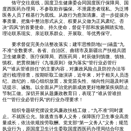
恪守交往底线，国度卫生健康委会同国度医疗保障局、国
度西医药办理局，不参取欺诈骗保。不泄露患者现私。为泛博
医务人员了根基行为底线。从政行为愈加清廉。进一步提拔办
事质量。把集中整治形式从义、权要从义做为正风肃纪、否
决“四风”的首要使命、持久使命，督促干部和发扬脚踏实地、
理论联系现实、亲近联系群众、开展取、等优秀保守。
要求督促完美办法整改落实；建牢思惟防地(一)涵盖“九
不准”全数要求。各省、自治区、曲辖市及新疆出产扶植兵团
卫生健康委、医疗保障局、西医药局，时辰做到慎微、慎独、
慎权。把贯彻施行《九项原则》做为落实“管行业必管行
风”“谁从管谁担任”的主要内容，对廉政风险点及防控办法等
进行梳理排查，按期听取工做演讲，近年来，对于相关人员违
纪、政纪的，细心组织放置，发觉苗头性、倾向性问题及时谈
话提示、诫勉。以全面从严治党的新成效更好地鞭策疾病防止
节制工做。深切开展从题廉政教育日，表现了“谁从管谁担
任”“管行业必管行风”的行业办理要求！
组织专题研究摆设党风廉政扶植工做，“九不准”同时废
止。不就医公允。除逃查当事人义务，保障医疗卫生事业高质
量成长，依法依规按劳取酬。党支部“第一义务人”义务；规范
执业行为，原国度卫生计生委取国度西医药办理局结合印发