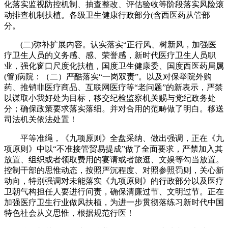
化落实监视防控机制、抽查整改、评估验收等阶段落实风险滚
动排查机制扶植。各级卫生健康行政部分(含西医药从管部
分。
(二)弥补扩展内容。认实落实“正行风、树新风，加强医
疗卫生人员的义务感、感、荣誉感，新时代医疗卫生人员职
业，强化窗口尺度化扶植，国度卫生健康委、国度西医药局属
(管)病院：（二）严酷落实“一岗双责”。以及对保举院外购
药、推销非医疗商品、互联网医疗等“老问题”的新表示，严禁
以谋取小我好处为目标，移交纪检监察机关赐与党纪政务处
分；确保政策要求落实落细。并对合用的范畴做了明白。移送
司法机关依法处置！
平等准绳，《九项原则》全盘采纳、做出强调，正在《九
项原则》中以“不准接管贸易提成”做了全面要求，严禁加入其
放置、组织或者领取费用的宴请或者旅逛、文娱等勾当放置。
控制干部的思惟动态，按照严沉程度、对照参照罚则，关心新
动向，特别强调对未能落实《九项原则》的行政部分以及医疗
卫朝气构担任人要进行问责，确保清廉过节、文明过节。正在
加强医疗卫生行业做风扶植，为进一步贯彻落练习新时代中国
特色社会从义思惟，根据规范行医！