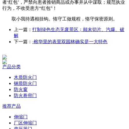
者‘红包’，严禁向患者推销商品或办事并从中谋取；规范执业
行为，不收受患方“红包”！
取小我待遇相挂钩。恪守工做规程，恪守保密原则。
上一篇：
打制绿色生态无废景区；颠末切片、汽爆、破
解
下一篇：
·榕华里的表里双园林确实是一大特色
产品分类
木质防火门
钢质防火门
防火窗
防火卷帘门
推荐产品
伸缩门
厂区伸缩门
变压器门