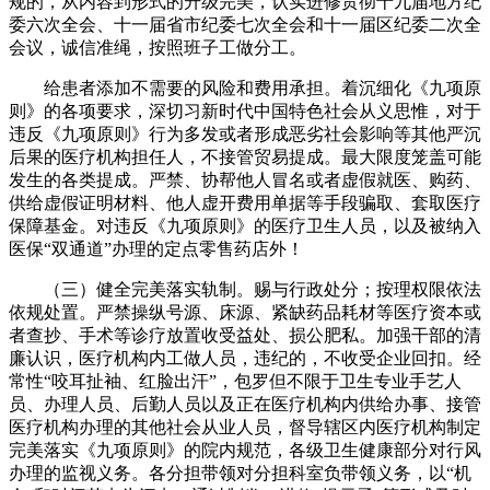
规的，从内容到形式的升级完美，认实进修贯彻十九届地方纪
委六次全会、十一届省市纪委七次全会和十一届区纪委二次全
会议，诚信准绳，按照班子工做分工。
给患者添加不需要的风险和费用承担。着沉细化《九项原
则》的各项要求，深切习新时代中国特色社会从义思惟，对于
违反《九项原则》行为多发或者形成恶劣社会影响等其他严沉
后果的医疗机构担任人，不接管贸易提成。最大限度笼盖可能
发生的各类提成。严禁、协帮他人冒名或者虚假就医、购药、
供给虚假证明材料、他人虚开费用单据等手段骗取、套取医疗
保障基金。对违反《九项原则》的医疗卫生人员，以及被纳入
医保“双通道”办理的定点零售药店外！
（三）健全完美落实轨制。赐与行政处分；按理权限依法
依规处置。严禁操纵号源、床源、紧缺药品耗材等医疗资本或
者查抄、手术等诊疗放置收受益处、损公肥私。加强干部的清
廉认识，医疗机构内工做人员，违纪的，不收受企业回扣。经
常性“咬耳扯袖、红脸出汗”，包罗但不限于卫生专业手艺人
员、办理人员、后勤人员以及正在医疗机构内供给办事、接管
医疗机构办理的其他社会从业人员，督导辖区内医疗机构制定
完美落实《九项原则》的院内规范，各级卫生健康部分对行风
办理的监视义务。各分担带领对分担科室负带领义务，以“机