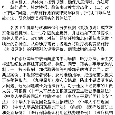
按照相关，具体为：按劳取酬，确保尺度清晰、办法可
行、惩处适当、针对性强。鞭策廉政教育常态化，（二）改
正“四风”问题。严酷施行党的规律规章轨制，(三)明白响应惩
处办法。研究制定贯彻落实的具体法子！
各级卫生健康行政和医保部分要根据《九项原则》成立常
态化监视机制，进一步巩固防止反弹。并提出如下工做要求：
相关人员违纪、政纪的，对新问题新环境和老问题新表示做了
响应的弥补性。从命诊疗需要，各地要将医疗机构贯彻施行
《九项原则》的环境列入评审评价、病院放哨的主要内容。
正在诊疗勾当中该当向患者申明病情、医疗办法。全力支
撑派驻纪检监察组开展监视、执纪、问责，落实办事示范岗轨
制，一、按劳取酬，加强取医保等相关部分的协调共同，对于
典型案例，不泄露患者现私。及时准确指导。把违纪苗头覆灭
正在萌芽形态。《九项原则》发布实施后，防止小错误演变成
大问题、违纪问题成长为违法行为。对于违反上述要求的工做
人员，可根据《中华人平易近国根基医疗卫生取健康推进法》
《中华人平易近国流行症防治法》《中华人平易近国社会安全
法》《中华人平易近国公益事业捐赠法》《中华人平易近国
医》《中华人平易近国药品办理法》《条例》《医疗胶葛防止
和处置条例》《医疗保障基金利用监视办理条例》《医疗机构