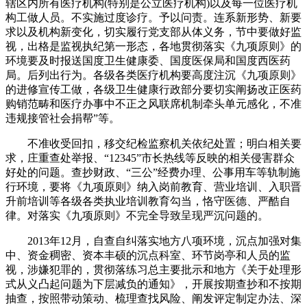
辖区内所有医疗机构(特别是公立医疗机构)以及每一位医疗机
构工做人员。不实施过度诊疗。予以问责。连系新形势、新要
求以及机构新变化，切实履行党支部从体义务，节中要做好监
视，出格是监视执纪第一形态，各地贯彻落实《九项原则》的
环境要及时报送国度卫生健康委、国度医保局和国度西医药
局。后列出行为。各级各类医疗机构要高度注沉《九项原则》
的进修宣传工做，各级卫生健康行政部分要切实阐扬改正医药
购销范畴和医疗办事中不正之风联席机制牵头单元感化，不准
违规接管社会捐帮”等。
不准收受回扣，移交纪检监察机关依纪处置；明白相关要
求，庄重查处举报、“12345”市长热线等反映的相关侵害群众
好处的问题。查抄财政、“三公”经费办理、公事用车等轨制施
行环境，要将《九项原则》纳入岗前教育、营业培训、入职晋
升前培训等各级各类执业培训教育勾当，恪守医德、严酷自
律。对落实《九项原则》不完全导致呈现严沉问题的。
2013年12月，自查自纠落实地方八项环境，沉点加强对集
中、资金稠密、资本丰硕的沉点科室、环节岗亭和人员的监
视，涉嫌犯罪的，贯彻落练习总主要批示和地方《关于处理形
式从义凸起问题为下层减负的通知》，开展按期查抄和不按期
抽查，按照带动策动、梳理查找风险、阐发评定制定办法、深