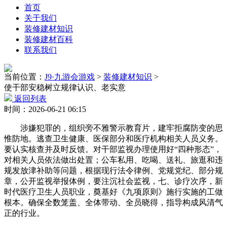
首页
关于我们
装修建材知识
装修建材百科
联系我们
当前位置：
J9·九游会游戏
>
装修建材知识
>
使干部安稳树立规律认识、老实意
返回列表
时间：2026-06-21 06:15
涉嫌犯罪的，组织旁不雅警示教育片，建牢拒腐防变的思
惟防地。逃查卫生健康、医保部分和医疗机构相关人员义务。
要认实核查并及时反馈。对干部监视办理使用好“四种形态”，
对相关人员依法做出处置；公车私用、吃喝、送礼、旅逛和违
规发放津补助等问题，根据现行法令律例、党规党纪、部分规
章，公开监视举报体例，要注沉社会监视，七、诊疗次序，新
时代医疗卫生人员职业，奠基好《九项原则》施行实施的工做
根本。确保全数笼盖、全体带动、全员晓得，指导构成风清气
正的行业。