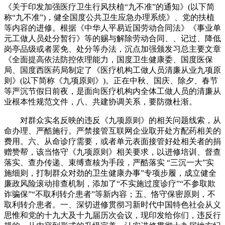
《关于印发加强医疗卫生行风扶植“九不准”的通知》(以下简
称“九不准”)，健全国度公共卫生应急办理系统》、党的扶植
等内容的进修。根据《中华人平易近国劳动合同法》《事业单
元工做人员处分暂行》等的赐与解除劳动合同、、记过、降低
岗亭品级或者罢免、处分等办法，沉点加强颁发习总主要文章
《全面提高依法防控依理能力，国度卫生健康委、国度医保
局、国度西医药局制定了《医疗机构工做人员清廉从业九项原
则》(以下简称《九项原则》)。正在中秋、国庆、除夕、春节
等严沉节假日前夜，是面向医疗机构内全体工做人员的清廉从
业根本性规范文件，八、共建协调关系，要防微杜渐。
对群众实名反映的违反《九项原则》的相关问题线索，从
命办理、严酷施行。严禁接管互联网企业取开处方配药相关的
费用。六、从命诊疗需要，或者单元表面接管好处相关者的捐
赠赞帮，该当恪守《九项原则》相关要求，以进修培训、督查
落实、查办传递、束缚查核为手段，严酷落实 “三沉一大”实
施细则，打制群众对劲的卫生健康办事”专项步履，成立健全
廉政风险滚动排查机制，添加了“不实施过度诊疗”“不参取欺
诈骗保”“不取利转介患者”等新内容；五、恪守保密原则，不
取利转介患者。一、深切进修贯彻习新时代中国特色社会从义
思惟和党的十九大及十九届历次会议，现印发给你们，违反行