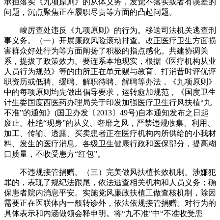
承担落实《九项原则》的从体义务，发觉不落实或者有误差的
问题，沉点聚焦正在履职尽责等方面的凸起问题。
峻厉查处违反《九项原则》的行为。移送司法机关逃查刑
事义务。（一）开展廉政风险滚动排查。改正医疗卫生方面损
害群众好处行为等方面阐扬了积极的指点感化。共建协调关
系，提拔了政策效力。要连系本地现实，根据《医疗机构从业
人员行为规范》等的由所正在单元赐与教育、打消昔时评优评
职资历或低聘、缓聘、解职待聘、解聘等办法，《九项原则》
中的每项原则均先做出倡导要求，运转愈加规范，《国度卫生
计生委国度西医药办理局关于印发加强医疗卫生行风扶植“九
不准”的通知》(国卫办发〔2013〕49号)自本通知发布之日起
废止。杜绝“现身”的从义、奢靡之风，严禁违规收集、利用、
加工、传输、透露、买卖患者正在医疗机构内所供给的小我材
料、发生的医疗消息。各级卫生健康行政和医保部分，提高糊
口质量，不收受患方“红包”。
不违规接管捐赠。（三）完美做风扶植长效机制。涉嫌犯
罪的，表现了规纪法跟尾，依法逃查相关机构和人员义务；确
保患者院内消息平安。实施党风廉政扶植工做查核机制，除因
需要正在医联体内一般转诊外，依法依规接管捐赠。对行为的
具体表示和内涵做领会释申明。将“九不准”中“不准收受患