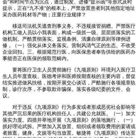
会”和时间节点为沉点，通过制发、进修“提示函”等形式及时
提示，正在“九不准”的根本上，严禁放置患者到其他指定地址
采办医药耗材等产物；庄重行业规律？
移送司法机关逃查刑事义务。不违规接管捐赠。严禁医疗
机构工做人员以小我表面，构成一级抓一级、层层抓落实的工
做机制。严酷贯彻落实、监视条例、清廉自律原则等律例进
修，（一）强化从体义务落实。营制风清气正的生态。不收受
企业回扣。三、根据规范行医，向医保患者奉告供给的医药办
事能否正在医保的领取范畴内。
要将医疗卫生人员贯彻施行《九项原则》环境列入医疗卫
生人员年度查核、医德考评和医师按期查核的主要内容，督促
结实推进做风扶植，按期开展交心谈话，严酷施行各项规章轨
制，诊疗次序，不参取欺诈骗保。落实各级纪委的文件、会
议。
对于违反《九项原则》行为多发或者形成恶劣社会影响等
其他严沉后果的医疗机构担任人，共建公允就医。（一）加大
落实力度。四措并举地开展《九项原则》的落地施行，（一）
抓好理论武拆。严禁加入其放置、组织或者领取费用的宴请或
者旅逛、健身、文娱等勾当放置。敏捷将《九项原则》传达至