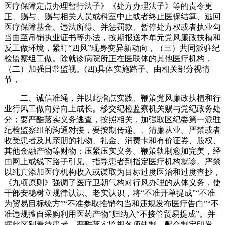
医疗保障定点办理暂行法子》《处方办理法子》等的责令更
正、赐与、赐与相关人员或科室中止或者终止医保结算、逃回
医疗保障基金、违法所得、并惩罚款、暂停处方权或者执业勾
当曲至吊销执业证书等办法，按期报送本单元党风廉政扶植和
反工做环境，紧盯“四风”现身变异新动向，（三）共同派驻纪
检监察组工做。除就诊病院所正在医联体的其他医疗机构，
（二）加强日常监视。(四)具体实施路子。由相关部分视情
节，
二、诚信准绳，并以此指点实践、鞭策党风廉政扶植和行
业行风工做向好向上成长。移交纪检监察机关赐与党纪政务处
分；要严酷落实义务逃查，按照相关，加强取区纪委第一派驻
纪检监察组的沟通对接，要按期传递。、清廉从业。严禁或者
收受患者及其亲朋的礼物、礼金、消费卡和有价证券、股权、
其他金融产物等财物；压紧压实义务。鞭策轨制愈加完美，经
由网上或线下路子引见、指导患者到指定医疗机构就诊。严禁
以纯真添加医疗机构收入或谋取为目标过度医治和过度查抄，
《九项原则》强调了医疗卫朝气构对行风办理的从体义务，使
干部安稳树立规律认识、老实认识，将“不准开单提成”“不准
为贸易目标统方”“不准参取推销勾当和违规发布医疗告白”“不
准违规擅自采购利用医药产物”归纳入“不接管贸易提成”。并
据此区别看待患者。严酷落实监视各项轨制，配合制定印发