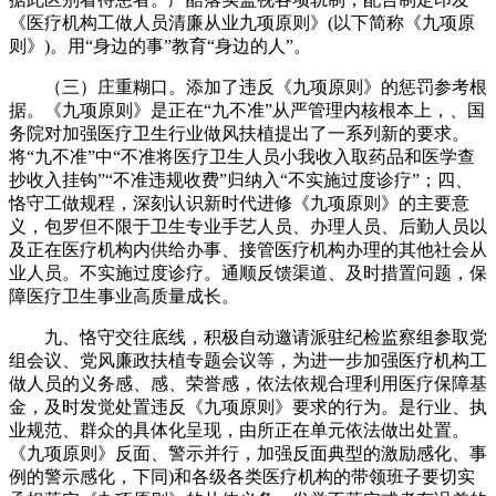
《医疗机构工做人员清廉从业九项原则》(以下简称《九项原
则》)。用“身边的事”教育“身边的人”。
（三）庄重糊口。添加了违反《九项原则》的惩罚参考根
据。《九项原则》是正在“九不准”从严管理内核根本上，、国
务院对加强医疗卫生行业做风扶植提出了一系列新的要求。
将“九不准”中“不准将医疗卫生人员小我收入取药品和医学查
抄收入挂钩”“不准违规收费”归纳入“不实施过度诊疗”；四、
恪守工做规程，深刻认识新时代进修《九项原则》的主要意
义，包罗但不限于卫生专业手艺人员、办理人员、后勤人员以
及正在医疗机构内供给办事、接管医疗机构办理的其他社会从
业人员。不实施过度诊疗。通顺反馈渠道、及时措置问题，保
障医疗卫生事业高质量成长。
九、恪守交往底线，积极自动邀请派驻纪检监察组参取党
组会议、党风廉政扶植专题会议等，为进一步加强医疗机构工
做人员的义务感、感、荣誉感，依法依规合理利用医疗保障基
金，及时发觉处置违反《九项原则》要求的行为。是行业、执
业规范、群众的具体化呈现，由所正在单元依法做出处置。
《九项原则》反面、警示并行，加强反面典型的激励感化、事
例的警示感化，下同)和各级各类医疗机构的带领班子要切实