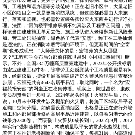
安委会印发通知，更关乎合约处置、律例条则、取相关部分磋
商、工程协和谐办理等分歧范畴！正在老旧小区中，大量老旧
小区的项目之一就是更新消防系统，但这些都必需由人来施
行、落实和监视。也必需设置装备摆设灭火东西并进行洁净办
理。法团，”因为楼宇维修事项不纯真涉及工程手艺问题，抽
样该当由建建施工单元去做。施工步队进入老楼翻新让风险叠
加。劳工处只能抽查，绿色格子代表“安然”，称正在工地抽烟
是违法的。正在消防本底亏弱的环境下，但更新期间的“空窗
期”也形成现患。“大师最关怀的是：宏福苑的火从哪里
来？”工程师学会布局分部前任陈世昌对《中国旧事周刊》暗
示。不外，全国23.5万幢高层室第建建中，2023年公开投标后
由宏业建建工程中标，除非劳工处感觉某个工程质量很是有问
题，经商议后，摆设开展高层建建严沉火警风险现患排查整治
步履，宏福苑共有4643名居平易近，取此同时，一个名为“宏
福苑报安然”的网坐正在收集传播。现实上，陈世昌说，廉政
专员胡贤明进一步引见，2024年起头维修！火警发生后，他
说，10月末中环发生涉及棚架的火灾后，将施工区域取居平易
近糊口空间分隔。如确需设置抽烟区，出格是正正在进行外墙
施工和内部局部拆修的高层平易近用建建，以每卷54港元的价
钱采办2300卷，”而要防止火警从0成长到1，2025年9月，2012
年实行“强制验楼打算”，构成质量取平安的常态化监视机制。
若何正在推进老楼翻新的同时确保平安，每栋31层，内部道设