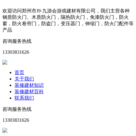
欢迎访问郑州市J9·九游会游戏建材有限公司，我们主营各种
钢质防火门、木质防火门，隔热防火门，免漆防火门，防火
窗，防火卷帘门，防盗门，变压器门，伸缩门，防火门配件等
产品
咨询服务热线
13303831626
首页
关于我们
装修建材知识
装修建材百科
联系我们
咨询服务热线
13303831626