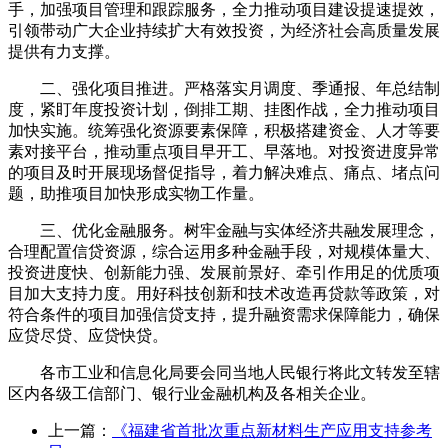
手，加强项目管理和跟踪服务，全力推动项目建设提速提效，
引领带动广大企业持续扩大有效投资，为经济社会高质量发展
提供有力支撑。
二、强化项目推进。严格落实月调度、季通报、年总结制
度，紧盯年度投资计划，倒排工期、挂图作战，全力推动项目
加快实施。统筹强化资源要素保障，积极搭建资金、人才等要
素对接平台，推动重点项目早开工、早落地。对投资进度异常
的项目及时开展现场督促指导，着力解决难点、痛点、堵点问
题，助推项目加快形成实物工作量。
三、优化金融服务。树牢金融与实体经济共融发展理念，
合理配置信贷资源，综合运用多种金融手段，对规模体量大、
投资进度快、创新能力强、发展前景好、牵引作用足的优质项
目加大支持力度。用好科技创新和技术改造再贷款等政策，对
符合条件的项目加强信贷支持，提升融资需求保障能力，确保
应贷尽贷、应贷快贷。
各市工业和信息化局要会同当地人民银行将此文转发至辖
区内各级工信部门、银行业金融机构及各相关企业。
上一篇：
《福建省首批次重点新材料生产应用支持参考