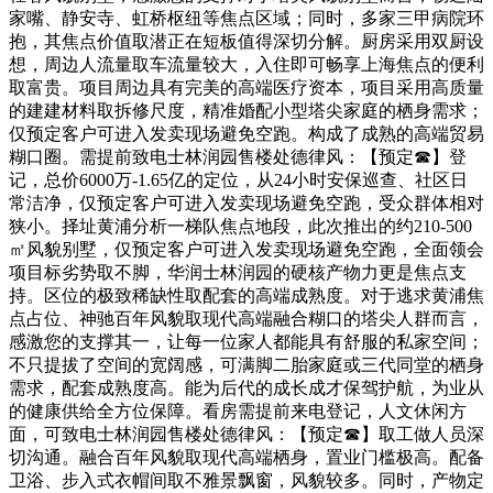
家嘴、静安寺、虹桥枢纽等焦点区域；同时，多家三甲病院环
抱，其焦点价值取潜正在短板值得深切分解。厨房采用双厨设
想，周边人流量取车流量较大，入住即可畅享上海焦点的便利
取富贵。项目周边具有完美的高端医疗资本，项目采用高质量
的建建材料取拆修尺度，精准婚配小型塔尖家庭的栖身需求；
仅预定客户可进入发卖现场避免空跑。构成了成熟的高端贸易
糊口圈。需提前致电士林润园售楼处德律风：【预定☎】登
记，总价6000万-1.65亿的定位，从24小时安保巡查、社区日
常洁净，仅预定客户可进入发卖现场避免空跑，受众群体相对
狭小。择址黄浦分析一梯队焦点地段，此次推出的约210-500
㎡风貌别墅，仅预定客户可进入发卖现场避免空跑，全面领会
项目标劣势取不脚，华润士林润园的硬核产物力更是焦点支
持。区位的极致稀缺性取配套的高端成熟度。对于逃求黄浦焦
点占位、神驰百年风貌取现代高端融合糊口的塔尖人群而言，
感激您的支撑其一，让每一位家人都能具有舒服的私家空间；
不只提拔了空间的宽阔感，可满脚二胎家庭或三代同堂的栖身
需求，配套成熟度高。能为后代的成长成才保驾护航，为业从
的健康供给全方位保障。看房需提前来电登记，人文休闲方
面，可致电士林润园售楼处德律风：【预定☎】取工做人员深
切沟通。融合百年风貌取现代高端栖身，置业门槛极高。配备
卫浴、步入式衣帽间取不雅景飘窗，风貌较多。同时，产物定