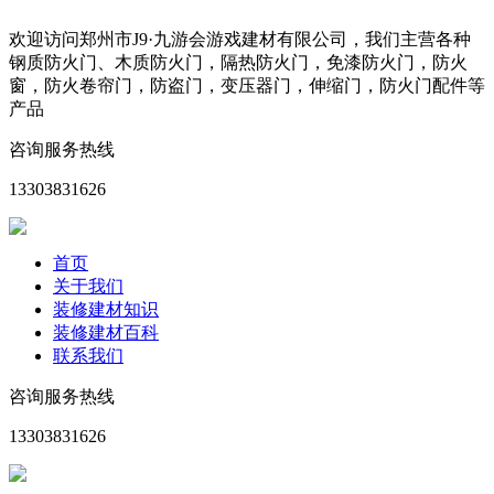
欢迎访问郑州市J9·九游会游戏建材有限公司，我们主营各种
钢质防火门、木质防火门，隔热防火门，免漆防火门，防火
窗，防火卷帘门，防盗门，变压器门，伸缩门，防火门配件等
产品
咨询服务热线
13303831626
首页
关于我们
装修建材知识
装修建材百科
联系我们
咨询服务热线
13303831626