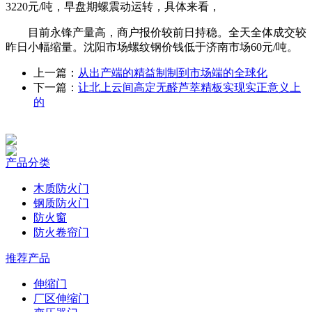
3220元/吨，早盘期螺震动运转，具体来看，
目前永锋产量高，商户报价较前日持稳。全天全体成交较
昨日小幅缩量。沈阳市场螺纹钢价钱低于济南市场60元/吨。
上一篇：
从出产端的精益制制到市场端的全球化
下一篇：
让北上云间高定无醛芦萃精板实现实正意义上
的
产品分类
木质防火门
钢质防火门
防火窗
防火卷帘门
推荐产品
伸缩门
厂区伸缩门