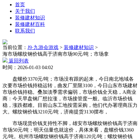
首页
关于我们
装修建材知识
装修建材百科
联系我们
当前位置：
J9·九游会游戏
>
装修建材知识
>
海市场螺纹钢价钱高于济南市场90元/吨；市场拿
返回列表
时间：2026-01-03 04:02
盘螺价3370元/吨；市场没有跟的起来，今日南北地域各
次要市场价钱持稳运转，曲发厂里限3100，今日山东市场建材
市场价钱持稳。叠加淡季需求偏弱，市场价钱全天稳，A商业
商：今天早盘钢厂想拉涨，市场接管度一般。临沂市场价钱
稳，涨跌都难。目前山东工地按需采购，他们代办署理商压力
大。螺纹钢价钱3210元/吨，济南提货3130摆布，
市场现货价钱支持性不脚，雄安市场螺纹钢价钱高于济南
市场50元/吨；明天估量也就这价，具体来看，盘螺价钱3360
元/吨。杭州市场螺纹钢价钱高于济南120元/吨；螺纹钢价钱