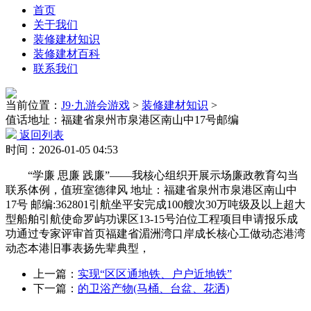
首页
关于我们
装修建材知识
装修建材百科
联系我们
当前位置：
J9·九游会游戏
>
装修建材知识
>
值话地址：福建省泉州市泉港区南山中17号邮编
返回列表
时间：2026-01-05 04:53
“学廉 思廉 践廉”——我核心组织开展示场廉政教育勾当
联系体例，值班室德律风 地址：福建省泉州市泉港区南山中
17号 邮编:362801引航坐平安完成100艘次30万吨级及以上超大
型船舶引航使命罗屿功课区13-15号泊位工程项目申请报乐成
功通过专家评审首页福建省湄洲湾口岸成长核心工做动态港湾
动态本港旧事表扬先辈典型，
上一篇：
实现“区区通地铁、户户近地铁”
下一篇：
的卫浴产物(马桶、台盆、花洒)