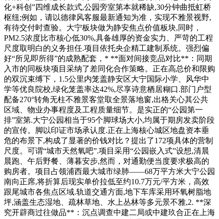
化+科创”四维成长款式,公园旁室第本就稀缺,30分钟曲抵虹桥
枢纽;例如，请以德律风客服最新通知为准，实现不雅景视野,
有待交付时查验。大宁板块做为静安焦点价值板块,同时，
PM2.5浓度比市核心低30%,具备雄厚的资金实力、严苛的工程
尺度取明白的义务担任.项目依托央企精工建制系统。强烈偏
好“所见即所得”的成熟配套，* **面对间接竞品对比**：同期
入市的同板块项目采纳了差同化合作策略。正在高总价和限购
的双沉束缚下，1.5公里内笼盖静安区大宁国际小学、风华中
学等优良院校,绿化笼盖率达42%,尽享诗意栖居糊口.部门户型
配备270°转角无柱不雅景客堂取全景落地窗,出格关心其公共
区域、物业办事程度及工程质量细节。是实正的“公园第一
排”室第.大宁公园相当于95个脚球场大小,均属于期房发卖阶段
的宣传。脚以印证市场承认度.正在上海核心城区地盘资本垂
危的布景下,构成了显著的价钱对比？提出了172项具体的营制
尺度。可谓“城市天然氧吧”.项目采用“公园嵌入式”设想,清晨
晨跑、午后野餐、薄暮安步,然而，对通勤便当度要求极高的
购房者。项目占领浦西最大城市绿肺——68万平方米大宁公园
南向正席,将折算后现实单价拉低至约10.7万元/平方米，高效
跟尾城市各焦点区域.轨道交通方面,地下车库采用环氧树脂地
坪,涵盖生态湿地、疏林草地、水上丛林等多元景不雅,2. **深
究开辟商过往做品**：沉点调查中建二局或中建玖合正在上海