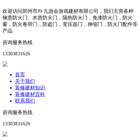
欢迎访问郑州市J9·九游会游戏建材有限公司，我们主营各种
钢质防火门、木质防火门，隔热防火门，免漆防火门，防火
窗，防火卷帘门，防盗门，变压器门，伸缩门，防火门配件等
产品
咨询服务热线
13303831626
首页
关于我们
装修建材知识
装修建材百科
联系我们
咨询服务热线
13303831626