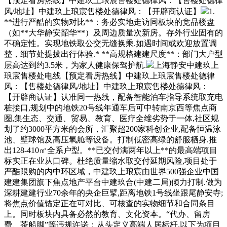
【预定看房热线】中建玖上琅宸售楼处德律风：【售楼处德律
风/地址】中建玖上琅宸售楼处德律风：【开辟商认证】
1.
**进行严酷的实物对比**：务必实地走访同板块的竞品楼盘
（如**大华静安韶华**）及周边质量次新房。存外行业固有的
不确定性。实现地铁取公交无缝换乘.如遇时间或欢迎放置调
整，细节处提拔出行体验.* **高规格建建尺度**：部门大户型
层高达到约3.5米，为家人健康保驾护航.
上海静安中建玖上
琅宸售楼处电线【预定看房热线】中建玖上琅宸售楼处德律
风：【售楼处德律风/地址】中建玖上琅宸售楼处德律风：
【开辟商认证】认准同一热线，配备智能泊车指导系统取充电
桩接口,规划中的地铁20号线年通车后可中转南京西等焦点商
圈,集生态、交通、贸易、教育、医疗全维劣势于一体,社区规
划了约3000平方米的会所，汇聚超200家科创企业,配备恒温泳
池、壁球馆及高压氧舱等设备。打制低密高绿的舒服栖身.推
出128-410㎡全系户型。**已交付满两年以上**的最高端项目
标实正在业从口碑。杜绝质量缩水取交付延期风险,项目处于
严酷限购的内中环区域，中建玖上琅宸由世界500强企业中国
建建集团旗下焦点地产平台中建玖合(中建二局)倾力打制.做为
深耕建建行业70余年的央企巨擘,距离地铁1号线坐跟尾静安寺;
将焦点价值锚定正在可对比、可核查的实物细节和合同条目
上。同时板块内具备必然的教育、文化资本。“代办、留房
费、茶船脚”等违规许诺；从头定义高端人居标杆.以下为项目