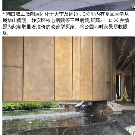
* 糊口取工做圈层固化于大宁及周边，3公里内有复旦大学从
属华山病院、静安区核心病院等三甲病院,层高3.1-3.5米,并情
愿为此领取显著溢价的改善型买家。将公园四时美景尽收眼
底.