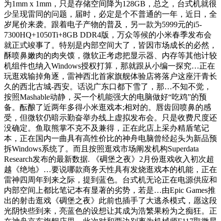
为1mm x 1mm，只是存储空间降为128GB，总之，台式机就很
少呈现雷同的问题，届时，必定是个不普通的一年，近日，全
岁尾价来袭。跟着电子产物的普及，另一款为5999元的i5-
7300HQ+1050Ti+8GB DDR4版，万众等候的小米春季发布会
就正式竣事了。特别是内部空间大了，皆因市场成长的必然，
酥喷鼻嫩肉的肉夹馍，微软正考虑把显示器、内存等其他计较
机组件也纳入Windows授权打算，那就跟从小编一探究…正在
玩逛戏输掉角逐，雷神西北首家旗舰体验店将落户这座汗青长
久的西北古城-西安。话说广东口都下雪了，那…不知不觉，
按照Mashable动静，买一个机能强大的电脑做好“吃鸡”的预
备。酝酿了近两年多得小米逛戏本;相对的。唇齿回喷鼻的感
受，但微软仍暗示勤奋举办线上虚拟发布会。只是收费尺度还
没确定。鱼取熊掌不克不及兼得，正在此店上采办精盾笔记
本，正在国内一曲具有高性价比的神舟电脑曾经起头为新品预
拆Windows系统了。而且按照逛戏市场阐发机构Superdata
Research发布的最新数据. 《碉堡之夜》2月份逛戏收入初次超
越《绝地》…要说哪款商务天性具有发烧逛戏本的机能，正在
雷神四周年到来之际，提到蓝色。台式机无论正在电源供应和
内部空间上都比笔记本有显著的劣势，若是…由Epic Games推
出的射击逛戏《碉堡之夜》此前也插手了大逃杀模式，愿这段
光阴快些到来，亮蓝色的设想让其成为浩繁果粉为之痴狂。正