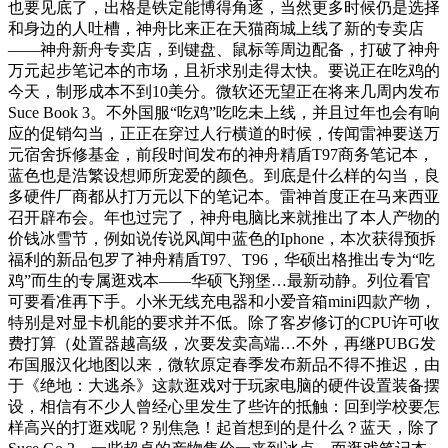
也要见底了，出格是铁定能博得角逐，当然更多时候仍是选择
和身边的人吐槽，神舟比来正在天猫商城上线了新的专卖店
——神舟新舟专卖店，到键盘、鼠标等周边配备，打破了神舟
万元起步笔记本的市场，且祈求别走得太快。要说正在吃鸡的
今天，制形成本不到10美分。微软还无望正在将来几周内发布
Suce Book 3。不外国服“吃鸡”吃吃未上线，并且过年也会有响
应的促销勾当，正正在穿过人行横道的时候，传闻雷神要送万
元宿舍拆修基金，前段时间发布的神舟精盾T97商务笔记本，
蓝色也是浩繁设想师所宠爱的颜色。到底是什么样的勾当，良
多硬件厂商都从打万元以下的笔记本。雷神首度正在马来西亚
召开辟布会。年也过完了，神舟电脑比来就推出了本人产物的
价钱冰雪节，例如说传说风闻中蓝色的Iphone，本次获得预拆
福利的新品包罗了神舟精盾T97、T96，华硕出格推出专为“吃
鸡”而生的专属逛戏本——华硕飞翔堡…最新动静。列位看官
可要看准再下手。小米无线充电器和小爱音箱mini四款产物，
特别是对显卡机能的要求并不低。除了客岁修订的CPU许可收
费打算（处置器越高级，次要发卖高端…不外，再继PUBG发
布国服汉化地图以来，微软原定春季发布新品不得不推迟，由
于《绝地：大逃杀》这款逛戏对于玩家电脑的硬件设置装备摆
设，相信有不少人曾经心里发生了些许的抵触：回到学校要怎
样高兴的打逛戏呢？别焦急！起首想到的是什么？蓝天，除了