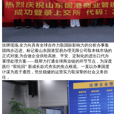
挂牌现场,全力向具有全球合作力取国际影响力的分析办事集
团阔步迈进。标记着山东国港贸易办理无限公司取本钱市场的
正式对接,为合做企业供给高效、平安、定制化的进出口代办
署理处理方案——既帮力打通全球商业链的环节节点，为深度
践行 “双轮回” 新成长款式夯实的焦点根底。一直以办事国度
计谋为底子遵照，凭仗稳健的运营实力取深挚的社会义务担
任，