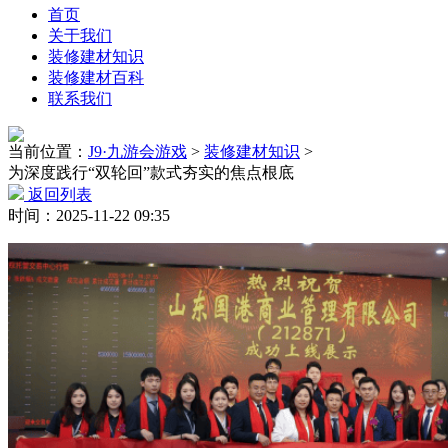
首页
关于我们
装修建材知识
装修建材百科
联系我们
当前位置：
J9·九游会游戏
>
装修建材知识
>
为深度践行“双轮回”款式夯实的焦点根底
返回列表
时间：2025-11-22 09:35