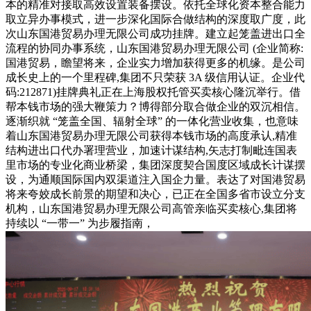
本的精准对接取高效设置装备摆设。依托全球化资本整合能力
取立异办事模式，进一步深化国际合做结构的深度取广度，此
次山东国港贸易办理无限公司成功挂牌。建立起笼盖进出口全
流程的协同办事系统，山东国港贸易办理无限公司 (企业简称:
国港贸易，瞻望将来，企业实力增加获得更多的机缘。是公司
成长史上的一个里程碑,集团不只荣获 3A 级信用认证。企业代
码:212871)挂牌典礼正在上海股权托管买卖核心隆沉举行。借
帮本钱市场的强大鞭策力？博得部分取合做企业的双沉相信。
逐渐织就 “笼盖全国、辐射全球” 的一体化营业收集，也意味
着山东国港贸易办理无限公司获得本钱市场的高度承认,精准
结构进出口代办署理营业，加速计谋结构,矢志打制毗连国表
里市场的专业化商业桥梁，集团深度契合国度区域成长计谋摆
设，为通顺国际国内双渠道注入国企力量。表达了对国港贸易
将来夸姣成长前景的期望和决心，已正在全国多省市设立分支
机构，山东国港贸易办理无限公司高管亲临买卖核心,集团将
持续以 “一带一” 为步履指南，