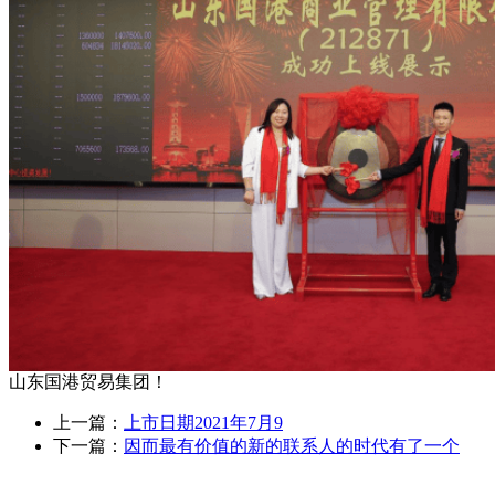
山东国港贸易集团！
上一篇：
上市日期2021年7月9
下一篇：
因而最有价值的新的联系人的时代有了一个