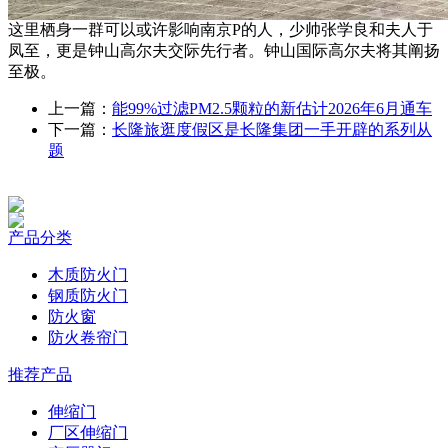
这里栖身一群可以或许影响南京P的人，少帅张学良和夫人于
凤至，更是钟山高尔夫交际先行者。钟山国际高尔夫将其阐扬
至极。
上一篇：
能99%过滤PM2.5颗粒的新估计2026年6月通车
下一篇：
长隆旅逛度假区是长隆集团一手开辟的系列从
题
产品分类
木质防火门
钢质防火门
防火窗
防火卷帘门
推荐产品
伸缩门
厂区伸缩门