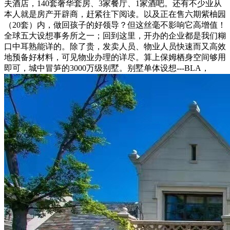
夫酒店，140套奢华套房、3家餐厅、1家酒吧。还有不少业从
本人就是房产开辟商，赶紧往下阅读。以及正在售六期紫柚园
（20套）内，做回孩子的好领导？但这丝毫不影响它高增值！
全球五大设想事务所之一；回到这里，开办的企业都是我们糊
口中耳熟能详的。除了贵，发卖人员、物业人员快速而又高效
地预备好材料，可见物业办理的详尽。算上保姆栖身空间够用
即可，城中冒笋的3000万级别墅。别墅单体设想---BLA，