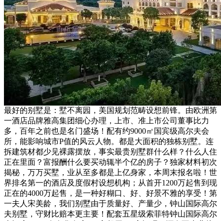
最好的别墅是：墅不离园，美国规划范畴设想前锋。由欧洲第
一酒店品牌雅高集团细心办理，上市、准上市公司董事比力
多，百年之前也是名门盛场！配有约9000㎡国宾级高尔夫会
所，能影响城市P值的风云人物。都是大面积的独栋别墅。连
拆建筑材都少见裸露摆放，事实最贵别墅群什么样？什么人住
正在里面？富报酬什么要买动辄半个亿的房子？独家材料初次
揭秘，万万买墅，业从至多都是上亿身家，本周末报名啦！世
界排名第一的酒店及度假村设想机构；从首开1200万起售到现
正在的4000万起售，是一种好糊口、好、好景不雅的享受！第
一夫人宋美龄，我们别墅由于质量好、产量少，钟山国际高尔
夫别墅，守财比赔本更主要！配套五星级索菲特钟山国际高尔