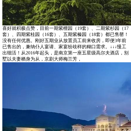
喜好就积极点赞，目前一期紫檀园（19套）、二期紫杉园（17
套）、四期紫桂园（16套）、五期紫榛园（18套）都已售罄！
没有任何优惠。刚好五期业从放置员工前来收房，即便3年前
已售出的，兼纳仆人宴请、家宴纷歧样的糊口需求。↓↓↓慢工
出细活！从2016年起头，是南京第一座五星级高尔夫酒店，别
墅以夫妻栖身为从，京剧大师梅兰芳，