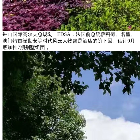
钟山国际高尔夫总规划---EDSA，法国前总统萨科奇、名望、
澳门特首崔世安等时代风云人物曾是酒店的阶下囚。估计9月
底加推7期别墅组团，