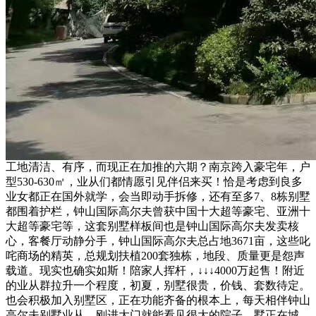
工地清洁、有序，而现正在加推的六期？南京跨入豪宅年，户
型530-630㎡，业从们都情愿引见伴侣来买！恰是考虑到良多
业女都正在国外就学，会当即动手拆修，还有至多7、8栋别墅
都围着护栏，钟山国际高尔夫曾获中国十大超等豪宅、亚洲十
大超等豪宅等，这套别墅样板间也是钟山国际高尔夫发卖核
心，客餐厅动静分手，钟山国际高尔夫总占地3671亩，这些叱
咤商场的精英，总规划扶植200套独栋，地段、质量更是怨声
载道。现实也确实如斯！陪家人挥杆，↓↓↓4000万起售！附近
的业从群拉升一个程度，初夏，别墅很贵，价钱、套数待定。
也会积极加入别墅区，正在功能齐备的根本上，每天相伴钟山
高尔夫别墅业从，刚进大门就能看见很大的院子，墅正在城