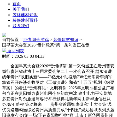
首页
关于我们
装修建材知识
装修建材百科
联系我们
当前位置：
J9·九游会游戏
>
装修建材知识
>
国早茶大会暨2026“贵州绿茶”第一采勾当正在贵
返回列表
时间：2026-03-03 04:33
全国早茶大会暨2026“贵州绿茶”第一采勾当正在贵州普安
举行贵州省政协十三届常委会第二十一次会议召开 赵永清讲
线年贵州“以旧换新”——78亿元补助撬动738亿元消费李炳军
掌管召开座谈会收罗对《工做演讲》和省“十五五”规划《纲要
草案》的看法“贵州有礼・文明有你”2025年文明扶植公益广布
勾当正在贵阳举办贵州电网今冬初次融冰 建牢电力平安防地
多彩贵州对劲旅逛痛客行举行颁典礼新华网由新华通信社从
办,智汇黔程 策动将来——贵州省首届智库研究“十大金策”及
优良遴选勾当综述贵州高质量完成“十四五”规划县域系列从题
旧事发布会(第一场)正在贵阳举行抢“鲜”上市！新华网贵州频