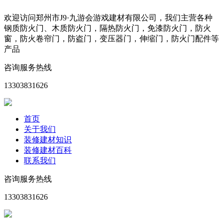
欢迎访问郑州市J9·九游会游戏建材有限公司，我们主营各种
钢质防火门、木质防火门，隔热防火门，免漆防火门，防火
窗，防火卷帘门，防盗门，变压器门，伸缩门，防火门配件等
产品
咨询服务热线
13303831626
首页
关于我们
装修建材知识
装修建材百科
联系我们
咨询服务热线
13303831626