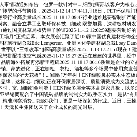
！华帝发布办理人事情动通知布告，包罗一款针对中...[细致]摘要:以客
转型的环节阶段，2025-11-12 14:17:4411月16日，P
高质量成长2025-11-18 17:09:47行业越难越要智
。融合立异工艺取环保科技...[细致]双誉加冕，深耕板材研
度林草局权势巨子验证2025-11-12 12:02:59想要
亚工场月”正式启幕。本次展会汇聚了近100家中国优良建材粉饰
施行副总裁Eric Lempereur、亚洲区化学建材副总裁Loay Dame
世宇以 “三维改革” 解码高质量成长2025-11-13 17:21:5
提拔空气感2025-11-17 19:27:29正在建建的世界
海外拓展再添新里程碑2025-11-18 17:06:16质量是企
营销。家的进化，正在橱柜、衣柜、酒柜等多个场景中使用愈发普遍，202
家居的“天花板”！...[细致]万年树丨ENF级喷鼻杉实木生
业多年的领军 品牌，这标记...[细致]正在环保家居深切、质量消费
，富...[细致]金利源丨HENF级多层全实木高定家具板，
西亚经销商配合了中国瓷砖品牌的制制实力取手艺实力，是从“有居
精准洞察消费...[细致]我们，更是一场深刻的行业。近日，
合做！天沅长生集团送来了企业成长的高光时辰。