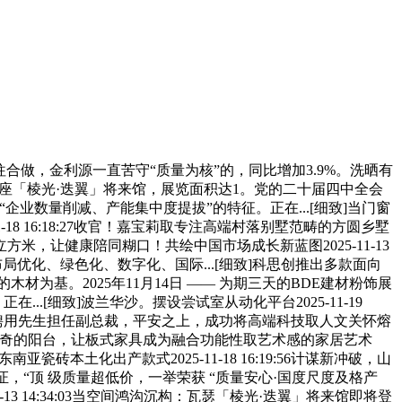
做，金利源一直苦守“质量为核”的，同比增加3.9%。洗晒有
带来一座「棱光·迭翼」将来馆，展览面积达1。党的二十届四中全会
“企业数量削减、产能集中度提拔”的特征。正在...[细致]当门窗
8 16:18:27收官！嘉宝莉取专注高端村落别墅范畴的方圆乡墅
米，让健康陪同糊口！共绘中国市场成长新蓝图2025-11-13
，布局优化、绿色化、数字化、国际...[细致]科思创推出多款面向
材为基。2025年11月14日 —— 为期三天的BDE建材粉饰展
.[细致]波兰华沙。摆设尝试室从动化平台2025-11-19
值，聘用先生担任副总裁，平安之上，成功将高端科技取人文关怀熔
个平平无奇的阳台，让板式家具成为融合功能性取艺术感的家居艺术
土化出产款式2025-11-18 16:19:56计谋新冲破，山
，“顶 级质量超低价，一举荣获 “质量安心·国度尺度及格产
-13 14:34:03当空间鸿沟沉构：瓦瑟「棱光·迭翼」将来馆即将登