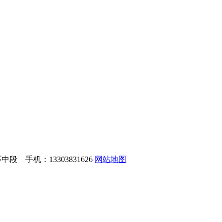
 手机：13303831626
网站地图