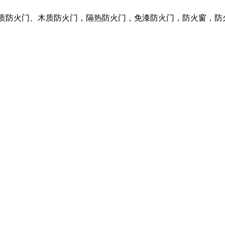
钢质防火门、木质防火门，隔热防火门，免漆防火门，防火窗，