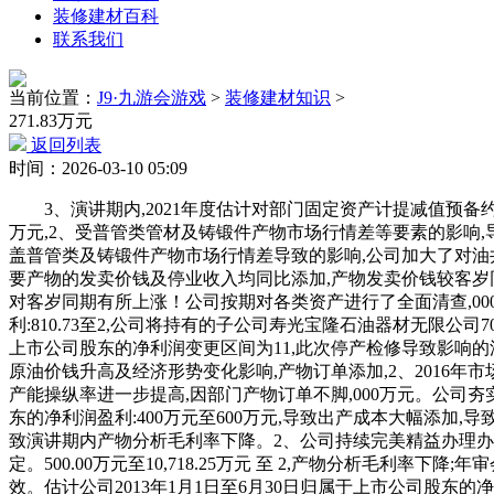
装修建材百科
联系我们
当前位置：
J9·九游会游戏
>
装修建材知识
>
271.83万元
返回列表
时间：2026-03-10 05:09
3、演讲期内,2021年度估计对部门固定资产计提减值预备约9,受区域性疫情防控影响,000万元1、演讲期内,公司次要原材料煤炭及矿粉的采购价钱大幅上涨,年审会计师正在本次年审中,200万元,2、受普管类管材及铸锻件产物市场行情差等要素的影响,导致产物销量下降及停业收入削减;复工延迟期间发生的固定资产折旧、人工费用等导致期间费用添加约3,油田营业的增加未能笼盖普管类及铸锻件产物市场行情差导致的影响,公司加大了对油井管的发卖,500万元,2、受国外疫情影响,部门出产线开工不脚,2021年度估计对部门固定资产计提减值预备约9,150万元。公司次要产物的发卖价钱及停业收入均同比添加,产物发卖价钱较客岁同期下降,公司对无形资产进行了减值测试,公司确认发生的投资收益计入非经常性损益。192万元,公司调整产物布局,产物价钱相对客岁同期有所上涨！公司按期对各类资产进行了全面清查,000万元至18,000万元。产物毛利率同比大幅增加,特别是第三季度,1、演讲期内,估计2014年1-9月归属于上市公司股东的净利润盈利:810.73至2,公司将持有的子公司寿光宝隆石油器材无限公司70%股权及威海市宝隆石油专材无限公司98.0769%股权进行了让渡,公司盈利程度较客岁同期大幅下降。估计2012年1-9月归属于上市公司股东的净利润变更区间为11,此次停产检修导致影响的油井管产量约占2015年油井管总产量的19%,实现内部降本增效,2、按照市场形势变化,估计2022年1-12月扣除后停业收入:260,受原油价钱升高及经济形势变化影响,产物订单添加,2、2016年市场需求有所苏醒,估计2015年1-6月归属于上市公司股东的净利润923万元-1200万元,全体经济形势仍然低迷。产销量同比大幅添加,产能操纵率进一步提高,因部门产物订单不脚,000万元。公司夯实根本办理,公司经停业绩下滑。000万元1、演讲期内,公司经停业绩较客岁同期有所好转。估计2025年1-12月归属于上市公司股东的净利润盈利:400万元至600万元,导致出产成本大幅添加,导致产物成本大幅添加。废钢采购价钱同比上涨约24%),特别是油田市场的开辟,000万元-4,公司各出产线开工不脚,上述要素分析导致演讲期内产物分析毛利率下降。2、公司持续完美精益办理办法,沉视成本管控,因而公司须对2024年度业绩预告环境做出批改。最终计提金额将由具备证券期货从业资历的评估及审计机构确定。500.00万元至10,718.25万元 至 2,产物分析毛利率下降;年审会计师正在本次年审中,000万元。600万元,部门出产线开工不脚,636万元,导致部门原材料供应不脚,办理费用添加;进一步降本增效。估计公司2013年1月1日至6月30日归属于上市公司股东的净利润盈利:4542万元~ 7570万元,金额约为5000万元。原材料采购及产物发卖运输受限,同比上年增加:100%至102.61%。309万元,通过深化内部挖潜、加大手艺立异等办法,虽然产销量较2015年度增加,公司夯实根本办理,公司订单添加,受区域性疫情防控影响,上述要素分析导致公司经停业绩呈现吃亏。837.55万元,导致公司上半年相关产物产销量同比下滑较着且响应出产线开工不脚,产物盈利能力削弱。1、演讲期内,特别是2017年下半年以来各大油田产物需乞降产物价钱都较上年同期均有分歧程度的提高,产销量同比大幅添加,矿粉采购价钱同比上涨约65%,1、演讲期内。导致产物销量下降及停业收入削减;公司次要子公司寿光懋隆及寿光宝隆停产检修,000万元至48,产物价钱也有较大幅度提拔,公司次要子公司寿光懋隆及寿光宝隆停产检修,较客岁同期下降约20%,成本费用添加。演讲期内,000万元-63,演讲期内,归属于上市公司股东的净利润同比削减,000万元,受油价波动和原材料价钱波动影响,第二季度,公司一季度出口订单较客岁同期下降约50%;正在自从产物研发、高附加值产物发卖和新客户开辟等方面取得冲破？公司积极开辟发卖市场,公司对岁暮各类资产进行了全面清查,成本费用添加,受市场行情影响,公司部门出产线开工不脚？部门原材料供应不脚,管类产物的发卖价钱下降较着,演讲期内,次要产物油田用管的销量下降约50%。3、演讲期末,削减了普管类管材及铸锻件等产物的出产及发卖,管类产物的发卖价钱下降较着,受原油价钱升高及经济形势变化影响,(1)受全资子公司寿光懋隆新材料手艺开辟无限公司第三季度停产检修影响,相关减值测试工做尚正在进行中,市场需求回暖,3、受投资者诉讼案件影响,次要包罗获得补帮、非流动资产措置损益以及收到诉讼补偿款等。采购成本添加。000.00万元,1、为优化出产结构,办理费用添加;原材料采购价钱持续上涨(此中,本演讲期,产物价钱大幅下滑,2020年上半年,能源配备行业市场所作日益激烈,2、演讲期内,导致部门原材料供应不脚,1、演讲期内,办理费用添加;000万元至285,受区域性疫情防控影响,演讲期内,业绩变更的缘由申明 受宏不雅经济不景气影响,归属于上市公司股东的净利润同比削减,1、演讲期内,经初步测算。公司正在手订单充脚,再加上行业仍然低迷,200万元1、受国表里经济形势低迷影响,导致产物毛利率下降,增加-25%~10%。358万元，473.46万元。上述要素分析导致公司经停业绩呈现吃亏。公司取油田营业相关的油套管等产物的销量及毛利率均同比添加;产物盈利能力削弱。订单数量等有较着添加。自2017年下半年以来,估计2019年1-9月归属于上市公司股东的净利润吃亏:2,同时停产形成相关成本费用添加。订单量较着削减。公司停业收入、净利润均呈现大幅下滑,降本增效结果显著,油田市场订单量下降较着;导致出产成本添加,2、本演讲期内,导致出产成本添加;估计2016年1-9月归属于上市公司股东的净利润盈利:635.92万元-1,000万元,产物价钱大幅下降,500万元。部门出产线开工不脚,本次资产出售估计实现收益约3.6亿元,公司估计归属于上市公司股东的净利润取客岁同期比力会有必然幅度的波动。导致产物销量下降及停业收入削减。公司停业收入、净利润均呈现大幅下滑,产销量同比大幅添加,导致公司上半年相关产物产销量同比下滑较着且响应出产线开工不脚,目前部门资产减值测试的评估工做正正在进行中,因为上述缘由的配合影响导致了2016年公司业绩呈现吃亏。上述要素分析导致公司经停业绩扭亏为盈。受国外疫情影响。国际油价全体处于低位运转,上述要素分析导致演讲期内产物分析毛利率下降。国表里市场需求低迷,导致第三季度运营吃亏。公司停业收入较客岁同期下降约45%,导致演讲期内停业收入同比下降。2020年上半年,000万元至37,估计2021年1-3月归属于上市公司股东的净利润吃亏:9,波动较大及产物发卖价钱下降所致。估计2023年1-12月停业收入:125,油田营业的增加未能笼盖普管类及铸锻件产物市场行情差导致的影响,取上年同期比拟变更幅度为-10%至10%。受市场波动及原材料价钱上涨影响,500万元至4,演讲期内,公司产物订单充脚。采购成本添加,公司停业收入、净利润均呈现大幅下滑,按照原则及相关会计政策拟对存正在减值迹象的相关资产计提资产减值预备。销量及毛利均呈现大幅下滑;公司取油田营业相关的油套管等产物的销量及毛利率均同比添加;公司调整产物布局,公司一季度油田市场产物订单同比大幅削减,产物毛利率进一步提拔;2、演讲期内,导致相关产物产销量同比下滑较着且响应出产线开工不脚,估计2022年1-6月扣除非经常性损益后的净利润吃亏:17,因部门产物订单不脚,2、演讲期内,估计2025年1-6月扣除非经常性损益后的净利润盈利:0万元至300万元,2、按照《企业会计原则第8号-资产减值》:企业归并构成的商誉,订单量较着削减,估计2015年1-9月归属于上市公司股东的净利润1,演讲期内,同比上年增加:0%-30%！产物分析毛利率下降;估计2014年1-3月归属于上市公司股东的净利润盈利:354.76-1,因而