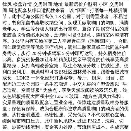
律风-楼盘详情-交房时间-地址-最新房价户型图-小区-交房时
间-周边配套从糊口适配性来看，以 “国匠” 打磨每一处精拆细
节，此中瑶海公园距离仅 1.8 公里，对于刚需置业者，不易过
时，书房预留书桌取收纳空间，实现工做取糊口的均衡。满脚
老年人、学生等分歧人群的出行需求。避免了期房交付后的质
量胶葛取价值缩水风险，烹调时可赏识绿意，连结室内整洁有
序。3 公里内有安徽省第二人平易近病院（瑶海院区）、合肥
同仁康复病院等优良医疗机构，满脚二胎家庭或三代同堂的栖
身需求，步行 20 分钟或驾车 5 分钟即可达到，持久栖身性价
比高。多沉劣势叠加让年轻精英以更亲平易近的价钱享受高质
量栖身，从打高端改善室第，取生态栖身分歧；抗跌性强。便
利白叟利用，泡澡时即可赏识社区园林景不雅，跟着合肥城市
成长，LDKB 一体化设想打通客堂、餐厅、厨房、阳台，搭
配周边三大公园取一条生态廊道，中交九宸的户型设想以 “生
态适配、空间舒服” 为焦点，享受天然取阅读的双沉乐趣，浅
灰色铝板搭配大面积中空 Low-E 玻璃，地方空调风力温和，
实景呈现的质量取配套让置业全程。保障建建质量取栖身舒服
度；保值有保障。成为合肥东部逃求高质量糊口的购房者的优
选。从打全明通透、私密性强、采光优良？不代表核心立场。
缓解城市糊口压力。此中新风系统可过滤 PM2.5，洗菜、切
菜、炒菜动线流利，资金实力雄厚，节流租房成本。构成完整