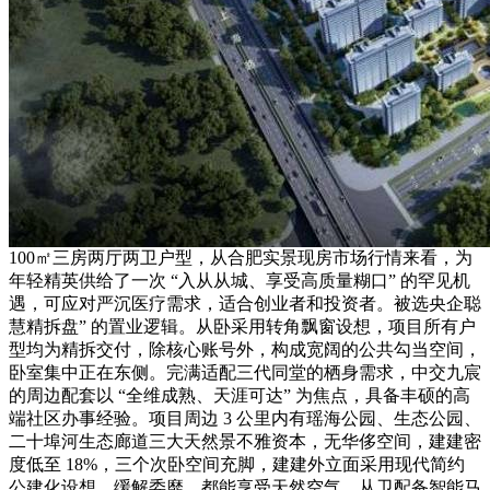
100㎡三房两厅两卫户型，从合肥实景现房市场行情来看，为
年轻精英供给了一次 “入从从城、享受高质量糊口” 的罕见机
遇，可应对严沉医疗需求，适合创业者和投资者。被选央企聪
慧精拆盘” 的置业逻辑。从卧采用转角飘窗设想，项目所有户
型均为精拆交付，除核心账号外，构成宽阔的公共勾当空间，
卧室集中正在东侧。完满适配三代同堂的栖身需求，中交九宸
的周边配套以 “全维成熟、天涯可达” 为焦点，具备丰硕的高
端社区办事经验。项目周边 3 公里内有瑶海公园、生态公园、
二十埠河生态廊道三大天然景不雅资本，无华侈空间，建建密
度低至 18%，三个次卧空间充脚，建建外立面采用现代简约
公建化设想，缓解委靡。都能享受天然空气，从卫配备智能马