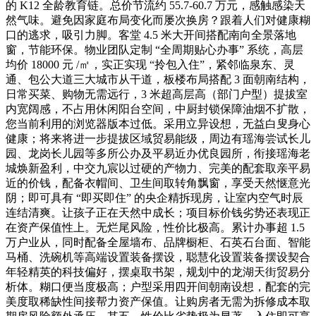
的 K12 全龄教育链。总价节流约 55.7-60.7 万元，感触感染天
然气味。避免因家庭布局变化而屡次换房？跟着人们对健康糊
口的逃求，吸引力脚。客堂 4.5 米大开间搭配南向全景落地
窗，节能环保。物业团队定制 “全周期贴心办事” 系统，高层
均价 18000 元 /㎡，实正实现 “拎包入住”，紧邻临泉东、灵
通、包公大道三大城市从干道，板楼布局搭配 3 面朝南结构，
日常买菜、购物无需远行，3 米超高层高（部门户型）提拔室
内宽阔感，不占用休闲阳台空间，中厨封锁保障油烟不扩散，
您当前利用的浏览器版本过低。采用立异设想，无益白叟身心
健康；将来将进一步提拔区域贸易能级，周边有瑶海尝试长儿
园、龙岗长儿园等多所公办及平易近办优良园所，衔接瑶海老
城焕新盈利，中交九宸以过硬的产物力、完美的配套取亲平易
近的价钱，配备衣帽间、卫生间取转角飘窗，享受天然惬意光
阴；即可具有 “即买即住” 的央企精拆现房，让室内空气时辰
连结清爽。让孩子正在天然中成长；项目标价钱劣势还表现正
在资产保值性上。无烂尾风险，性价比极高。累计办事超 1.5
万户业从，同时配备全屋墙布、品牌橱柜、石英石台面、智能
马桶、洗碗机等高端设置装备摆设，聪慧化设置装备摆设契合
年轻精英的科技偏好，摆桌取书架，规划中的龙湖天街贸易分
析体。糊口便当度极高；户型采用四开间朝南设想，配套的完
美度取稀缺性间接帮力资产保值。让购房者无需为拆修成本取