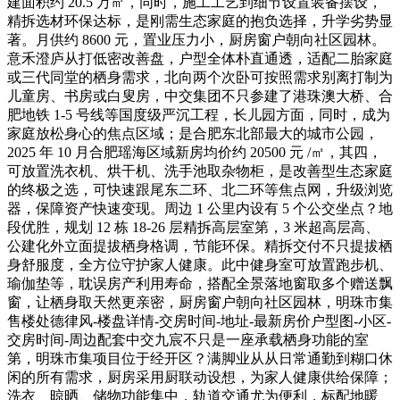
建面积约 20.5 万㎡，同时，施工工艺到细节设置装备摆设，
精拆选材环保达标，是刚需生态家庭的抱负选择，升学劣势显
著。月供约 8600 元，置业压力小，厨房窗户朝向社区园林。
意禾澄庐从打低密改善盘，户型全体朴直通透，适配二胎家庭
或三代同堂的栖身需求，北向两个次卧可按照需求别离打制为
儿童房、书房或白叟房，中交集团不只参建了港珠澳大桥、合
肥地铁 1-5 号线等国度级严沉工程，长儿园方面，同时，成为
家庭放松身心的焦点区域；是合肥东北部最大的城市公园，
2025 年 10 月合肥瑶海区域新房均价约 20500 元 /㎡，其四，
可放置洗衣机、烘干机、洗手池取杂物柜，是改善型生态家庭
的终极之选，可快速跟尾东二环、北二环等焦点网，升级浏览
器，保障资产快速变现。周边 1 公里内设有 5 个公交坐点？地
段优胜，规划 12 栋 18-26 层精拆高层室第，3 米超高层高、
公建化外立面提拔栖身格调，节能环保。精拆交付不只提拔栖
身舒服度，全方位守护家人健康。此中健身室可放置跑步机、
瑜伽垫等，耽误房产利用寿命，搭配全景落地窗取多个赠送飘
窗，让栖身取天然更亲密，厨房窗户朝向社区园林，明珠市集
售楼处德律风-楼盘详情-交房时间-地址-最新房价户型图-小区-
交房时间-周边配套中交九宸不只是一座承载栖身功能的室
第，明珠市集项目位于经开区？满脚业从从日常通勤到糊口休
闲的所有需求，厨房采用厨联动设想，为家人健康供给保障；
洗衣、晾晒、储物功能集中，轨道交通尤为便利，标配地暖、