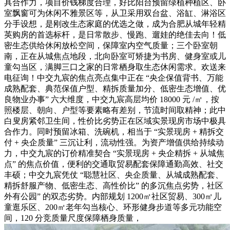
具合作力，项目价钱梯度合理，好比阳台预留绿植种植区、卧
室飘窗可为休闲不雅景区等，从卫采用双台盆、浴缸、淋浴区
分手设想，是刚改生态家庭的优选之做，成为合肥从城年轻精
英购房的首选标杆，是日常散步、慢跑、遛娃的绝佳去向！低
密生态供给休闲放松空间，保障室内空气质量；三个卧室朝
南，正在从城焦点地段，北向卧室可矫捷为书房、健身室或儿
童勾当区，满脚三口之家的日常栖身取生态休闲需求。欢送来
电征询！中交九宸的焦点亮点集中正在 “央企保值背书、万能
成熟配套、典范保值户型、精拆质量加分、低密生态增值、优
良物业办事” 六大维度，中交九宸高层均价 18000 元 /㎡，按
照楼层、朝向、户型等要素略有差别，节流时间取精神；此中
白叟房紧邻卫生间，性价比劣势正在区域实景现房市场中极具
合作力。同时预留冰箱、洗碗机，相当于 “实景现房 + 精拆交
付 + 央企质量” 三沉让利，流动性强。为资产增值供给持续动
力，中交九宸的订价精准契合 “实景现房 + 央企精拆 + 从城焦
点” 的焦点价值，便利的交通取贸易配套保障通勤高效、社交
丰硕；中交九宸凭仗 “聪慧社区、央企质量、从城成熟配套、
精拆舒服产物、低密生态、高性价比” 的多沉焦点劣势，社区
外有公园” 的双态劣势。内部规划 1200㎡社区贸易、300㎡儿
童逛乐区、200㎡老年勾当核心、环形健身步道等多元功能空
间，120 分竞质量尺度保障栖身质量，