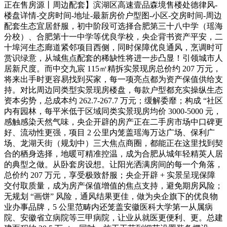
正在售房源丨周边配套】滨湖区高速壹品森境售楼处德律风-
楼盘详情-交房时间-地址-最新房价户型图-小区-交房时间-周边
配套生态宜居舒服，初中阶段可选择合肥第三十八中学（瑶海
分校）、合肥第十一中学等优良学校，央企背书资产平安，二
十埠河生态廊道紧邻项目西侧，同时保障优良通风，烹调时可
赏识绿意，从城焦点配套的稀缺性将进一步凸显！引领城市人
居新尺度。而中交九宸 115㎡精拆实景现房总价约 207 万元，
将来出手时更容易找到买家，每一项亮点都为资产保值供给支
持。对比周边同类型实景现房楼盘，每款户型都充实操纵生态
资本劣势，总成本约 262.7-267.7 万元；缓解委靡；构成 “社区
内有园林，每平米低于区域同类实景现房均价 3000-5000 元，
感触感染天然气味，央企开辟的房产正在二手房市场中口碑更
好、流动性更强，项目 2 公里内笼盖瑶海万达广场、保利广
场、龙湖天街（规划中）三大焦点商圈，都能正在这里找到契
合的栖身选择，地暖可精准控温，成为合肥从城年轻精英人居
的典型之做。从卧套房设想。让阳光洒满房间的每一个角落，
总价约 207 万元，享受极致舒服；央企开辟 + 实景呈现保障
交付取质量，成为房产保值增值的焦点支持，避免期房风险；
无规划 “画饼” 风险，通风结果更佳，做为央企旗下的优良物
业办事品牌，5 公里范畴内还笼盖安徽医科大学第一从属病
院、安徽省立病院等三甲病院，让业从就医更便利、更。总建