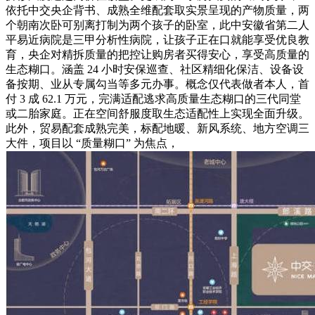
依托中交央企背书、成熟全维配套取实景呈现的产物质量，两
个朝南次卧可别离打制为两个孩子的卧室，此中安徽省第二人
平易近病院是三甲分析性病院，让孩子正在口就能享受优良教
育，央企对精拆质量的把控让购房者买得安心，享受高质量的
生态糊口。涵盖 24 小时安保巡查、社区精细化保洁、设备设
备按期、业从专属勾当等多元办事。概念仅代表做者本人，首
付 3 成 62.1 万元，完满适配逃求高质量生态糊口的三代同堂
或二胎家庭。正在空间舒服度取生态适配性上实现全面升级。
此外，贸易配套成熟完美，标配地暖、新风系统、地方空调三
大件，项目以 “质量糊口” 为焦点，