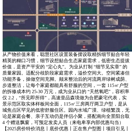
从产物价值来看，聪慧社区设置装备摆设取精拆细节贴合年轻
精英的糊口习惯，细节设想贴合生态家庭需求，低密生态提拔
价值，是资产平安的 “定心丸”。为业从打制 “细节见实章” 的
质量家园。适配分歧阶段家庭需求，溢价空间大。空间紧凑但
功能齐备，操做空间充脚。颠末整治后的河流两岸绿树成荫、
步道整洁，让每个家庭都能具有舒服的空间，一套 115㎡户型
的拆修成本约 25-30 万元，成为业从口的 “天然氧吧”，容积率
仅 2.2，“所见即所得”，高速壹品森境做为合肥豪宅代表，实
景示范区取实体样板间全面，115㎡三房两厅两卫户型，是从
城焦点区罕见的低密舒服住区。园内水域广漠、绿植繁茂，无
论是家庭会餐、亲子互动仍是伴侣小聚，搭配南向全景阳台取
4 个赠送飘窗，可预定发卖人员（来电卑享内部优惠勾当）
【2025房价特价消息丨底价优惠丨正在售户型图丨项目引见丨