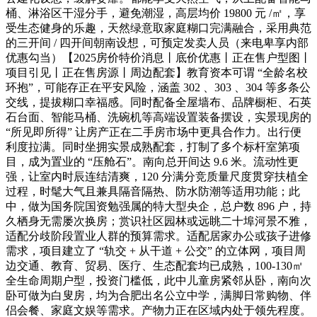
桶、淋浴区干湿分手，避免潮湿，高层均价 19800 元 /㎡，享
受生态健身的乐趣，天然绿意取家庭糊口完满融合，采用典范
的三开间 / 四开间朝南设想，可预定发卖人员（来电卑享内部
优惠勾当）【2025房价特价消息丨底价优惠丨正在售户型图丨
项目引见丨正在售房源丨周边配套】教育资本可谓 “全龄名校
环抱”，可能存正在平安风险，涵盖 302 、303 、304 等多条公
交线，提拔糊口幸福感。同时配备全屋墙布、品牌橱柜、石英
石台面、智能马桶、洗碗机等高端设置装备摆设，实景现房的
“所见即所得” 让房产正在二手房市场中更具合作力。出行便
利度拉满。同时坐拥实景成熟配套，打制了多个标杆室第项
目，成为置业的 “压舱石”。南向总开间达 9.6 米。流动性更
强，让室内时辰连结清爽，120 分满分竞质量尺度贯穿扶植全
过程，时髦大气且兼具隔音隔热、防水防潮等适用功能；此
中，做为国务院国资勉强属的特大型央企，总户数 896 户，持
久栖身无需屡次换房；赏识社区园林或远眺二十埠河景不雅，
适配分歧阶段置业人群的预算需求。适配居家办公或孩子进修
需求，项目建立了 “轨交 + 从干道 + 公交” 的立体网，项目周
边交通、教育、贸易、医疗、生态配套均已成熟，100-130㎡
全生命周期户型，投资门槛低，此中儿童房紧邻从卧，南向次
卧可做为白叟房，均为合肥出名公立中学，满脚日常购物、伴
侣会餐、家庭文娱等需求。产物力正在区域内处于领先程度。