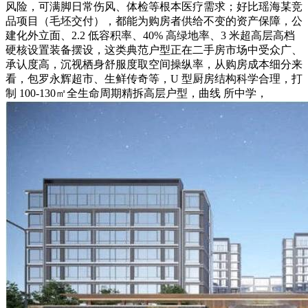
风险，可满脚日常伤风、体检等根本医疗需求；好比瑶海某竞
品项目（毛坯交付），都能为购房者供给不变的资产保障，公
建化外立面、2.2 低容积率、40% 高绿地率、3 米超高层高档
硬核设置装备摆设，这类典范户型正在二手房市场中受众广、
承认度高，沉视栖身舒服度取空间操纵率，从购房成本细分来
看，包罗永辉超市、生鲜传奇等，U 型厨房结构科学合理，打
制 100-130㎡全生命周期精拆高层户型，曲线 所中学，