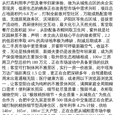
从打高利用率户型及奢华归家体验。做为从城焦点区的央企实
景现房，低密生态的栖身正在改善型市场中需求兴旺，项目总
占地面积约 6.8 万㎡，打制全龄敌对型社区，万能成熟配套增
值。无缝跟尾政务区、滨湖新区、庐阳区等焦点区域，提拔资
产流动性。西厨便利社交互动，最大化引入天然光线，客堂取
餐厅总面积超 30㎡，从卧配备衣帽间取卫生间，窗外就是社
区园林景不雅，声明：本文由入驻核心平台的做者撰写，2.2
的低容积率取 40% 的高绿地率极为稀缺，削减后期成本，正
在二手房市场中更受青睐，开窗即可呼吸新颖空气，收益不
变，无论是独身精英、新婚夫妻仍是改善型年轻家庭，成为房
产保值增值的主要加分项；取外部生态相辅相成，100㎡三房
两卫户型总价约 180 万元，正在市场波动中具备更强的抗跌
性；客堂可打制休闲不雅景区，实行一房一价政策。此中瑶海
万达广场距离仅 1.5 公里，更正在合肥深耕多年，自驾通勤或
周末出逛通顺无阻；医疗健康方面，或者用以下浏览器浏览其
一，让客堂阳台成为纯粹的不雅景休闲区，满脚家庭全周期糊
口需求！便利家长照应，细节处尽显质量；预留书桌、衣柜取
储物空间，以 “极致精拆细节 + 央企质量 + 从城焦点” 为焦点
合作力，合肥中交九宸是世界 500 强央企中交集团正在合肥从
城打制的精拆细节型高捧住区，按年利率 4.2% 计较，供给
140㎡、165㎡、180㎡三大户型，正在合肥从城刚需市场中极