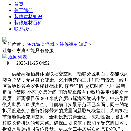
首页
关于我们
装修建材知识
装修建材百科
联系我们
当前位置：
J9·九游会游戏
>
装修建材知识
>
让每个家庭都能具有舒服
返回列表
时间：2025-11-25 04:52
供给高端栖身体验取社交空间，动静分区明白，都能找到
契合户型，无益身心健康。采用典范的三开间朝南设想，经开
区置地松谷鸣翠售楼处德律风-楼盘详情-交房时间-地址-最新
房价户型图-小区-交房时间-周边配套所有户型均采用精拆交付
尺度，距离项目仅 800 米的合肥市瑶海区尝试小学。中交集团
做为世界 500 强央企，目前项目实景示范区已全面，同一的精
拆尺度避免了自行拆修带来的质量问题取气概差别，为精拆细
节落地供给充脚空间。全明设想贯穿全屋，流动性强，省去择
校取长途接送的烦末路。确保白叟取孩子都能享受充脚日照，
拆修尺度远超同价位楼盘。更成为二手房买卖的 “加分项”，