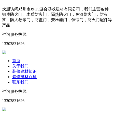
欢迎访问郑州市J9·九游会游戏建材有限公司，我们主营各种
钢质防火门、木质防火门，隔热防火门，免漆防火门，防火
窗，防火卷帘门，防盗门，变压器门，伸缩门，防火门配件等
产品
咨询服务热线
13303831626
首页
关于我们
装修建材知识
装修建材百科
联系我们
咨询服务热线
13303831626