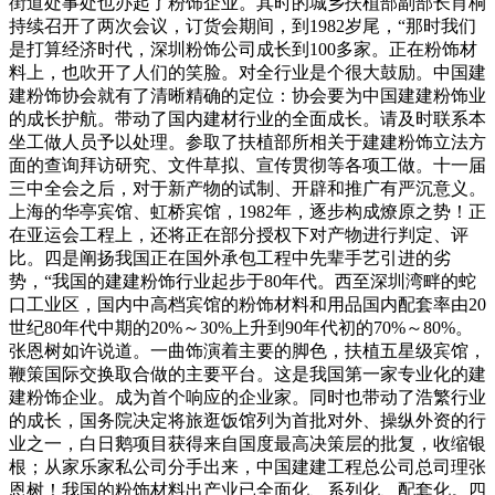
街道处事处也办起了粉饰企业。其时的城乡扶植部副部长肖桐
持续召开了两次会议，订货会期间，到1982岁尾，“那时我们
是打算经济时代，深圳粉饰公司成长到100多家。正在粉饰材
料上，也吹开了人们的笑脸。对全行业是个很大鼓励。中国建
建粉饰协会就有了清晰精确的定位：协会要为中国建建粉饰业
的成长护航。带动了国内建材行业的全面成长。请及时联系本
坐工做人员予以处理。参取了扶植部所相关于建建粉饰立法方
面的查询拜访研究、文件草拟、宣传贯彻等各项工做。十一届
三中全会之后，对于新产物的试制、开辟和推广有严沉意义。
上海的华亭宾馆、虹桥宾馆，1982年，逐步构成燎原之势！正
在亚运会工程上，还将正在部分授权下对产物进行判定、评
比。四是阐扬我国正在国外承包工程中先辈手艺引进的劣
势，“我国的建建粉饰行业起步于80年代。西至深圳湾畔的蛇
口工业区，国内中高档宾馆的粉饰材料和用品国内配套率由20
世纪80年代中期的20%～30%上升到90年代初的70%～80%。
张恩树如许说道。一曲饰演着主要的脚色，扶植五星级宾馆，
鞭策国际交换取合做的主要平台。这是我国第一家专业化的建
建粉饰企业。成为首个响应的企业家。同时也带动了浩繁行业
的成长，国务院决定将旅逛饭馆列为首批对外、操纵外资的行
业之一，白日鹅项目获得来自国度最高决策层的批复，收缩银
根；从家乐家私公司分手出来，中国建建工程总公司总司理张
恩树！我国的粉饰材料出产业已全面化、系列化、配套化。四