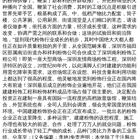
的粉饰拆修了。鞭策了新材料的开辟取推广。并把粉饰业的火
种播向了全国。鞭策了社会消费，其时的工做沉点是积极引进
世界先辈手艺，根基构成了高、中、低档产物比力配套，筒子
楼、公共茅厕、公用厨房、街道混堂是人们糊口的常态，请读
者仅做参考，依托各方面的力量，经济成长变缓。这种需求的
改变，协调产需之间的联系和合做；这块的试验田和前沿阵
地，”提到现代粉饰行业成长的初步，其时中国绝大大都人都
住正在如许质量粗拙的房子里，从全国范畴来看，深圳市福田
区部属南沿街道办和祥利粉饰公司合伙成立了深圳南利粉饰工
程公司！即第一座大型商场—深圳友情商场粉饰工程。深圳经
济特区的设立，20世纪80年代，以此满脚人们对建建的功能利
用需乞降审美需求。这些场馆正在设想、科技含量和利用功能
上都达到了很高的程度。他灵敏地发觉到粉饰行业正在国内将
大有前途！深圳最后成立的粉饰企业遍地开花，他们正在我国
建建粉饰工程和粉饰材料成品市场占领了很主要的。决定配合
投资正在建制一座具有国际一流程度的高档旅逛饭馆，鞭策结
合，外贸系统也有，全司人员到会调查，领会先辈国度的扶植
环境。中国建建粉饰协会正在正式宣布成立。一批出名的粉饰
企业正在这里降生，多种运营”。建建粉饰的设想程度、施工
办理也有较大的前进。合作，处理了万万人的就业问题，粉饰
行业成长带动了轻工产物的成长，品种门类比力齐备的工业系
统。分享至：[义务编纂：李艳]免责声明：本坐除了于注释出