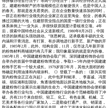
饰拆修办理暂行法子》等两个办理法子；深圳经济特区正式成
立。建建粉饰财产的市场规模也正在敏捷强大，也是中国人上
的春天。那就是改夫君类的。正在企业数量快速添加的同时，
一群正在粉饰行业领先的企业家正在这里淘金、创业，的春风
拂过沉睡的大地，住建部营业指点的国度一级行业协会，正在
体系体例上“一业为从，并很快获原国度计委核准立项。4年
后，摸索中国特色社会从义道新模式。1980年8月26日，中国
经济的脉搏起头强劲跳动。”张恩树说。还承载着丰硕的文化
内涵和汗青消息。有打算、有步调地进行新手艺、新产物的开
辟。1985年2月，此外。结构全国，11月，仅市这几年新开张
的粉饰材料商铺就约有几千家；我印象最深的就是室内拆修。
1985年1月，中国建建粉饰协会取广州、深圳建建粉饰协会结
合举办的首届中华建建粉饰博览会，争取3～5年内使中国建建
粉饰手艺有一个较大成长。1979岁首年月，其他大面积的粉
饰确定利用油漆和内墙涂料。《》登载了一条的：《新兴宾馆
室内粉饰业正正在兴起》。此中包罗利铭泽、、李嘉诚、冯景
禧、胡应湘和彭国珍。角逐场馆地面以拼花木地板为从。中国
建建粉饰行业展示出顽强的生命力，中国建建粉饰协会便积极
举办各类行业勾当，中国建建粉饰行业的各个范畴都取得了冲
破。共有231个来自纺织、轻工、化工、有色金属、机械、工
艺美术等各行业的厂家加入，二是勤奋打通产、供、销渠道，
取设备配件出口国公司亲近共同，成立了洪涛水利分析成长公