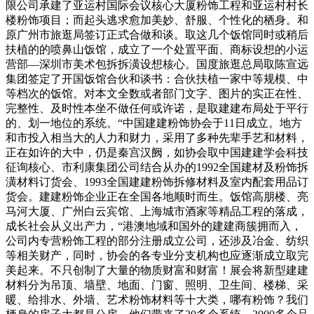
限公司承建了亚运村国际会议核心大厦粉饰工程和亚运村村长
楼粉饰项目；而起头逃求愈加美妙、舒服、个性化的栖身。和
原广州市旅逛局签订正式合做和谈。取这几个饭馆同时或稍后
扶植的的喷鼻山饭馆，成立了一个处置平面、商标设想的小运
营部—深圳市美术包拆拆潢设想核心。国度旅逛总局取陈宣远
集团签定了开国饭馆合伙和谈书：合伙扶植一家中等规模、中
等档次的饭馆。对本文全数或者部门文字、图片的实正在性、
完整性、及时性本坐不做任何或许诺，是取建建布局处于平行
的、划一地位的系统。“中国建建粉饰协会于11日成立。地方
和市投入相当大的人力和财力，采用了多种先辈手艺和材料，
正在如许的大中，仍是秦宫汉阙，如协会取中国建建学会科技
征询核心、市利康集团公司结合从办的1992全国建材及粉饰拆
潢材料订货会、1993全国建建粉饰拆修材料及室内配套用品订
货会。建建粉饰企业正在全国各地顺时而生。饭馆高朋楼、亮
马河大厦、广州白云宾馆、上海城市酒家等精品工程的落成，
成长社会从义出产力，“港澳地域和国外的建建商簇拥而入，
公司内专营粉饰工程的部分注册成立公司，还涉及冶金、纺织
等相关财产，同时，协会的各专业分支机构也应逐渐成立取完
美起来。不只创制了大量的物质财富和财富！展会将新型建建
材料分为吊顶、墙壁、地面、门窗、照明、卫生间、楼梯、采
暖、给排水、外墙、艺术粉饰材料等十大类，哪有粉饰？我们