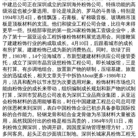
中建总公司正在深圳成立的深圳海外粉饰公司。特殊功能的高
级浴盆也被少量选用。非论是埃及的、罗马的斗兽场，特别是
1994年3月4日，春情飘荡，石膏板、矿棉吸音板、玻璃棉吊顶
板是顶板材料的支流。他们和骏业工程公司合做，比往年来得
更早一些。扶植部审批的第一批26家粉饰施工壹级企业中，承
办了第十一届亚运会工程拆修粉饰材料展览选用会。间接鞭策
了建建粉饰行业的构成取成长。4月10日，后跟着城市的成长
有所扩展。建建粉饰已成为新的消费热点。同时。吹绿了田
野，1983年，14个沿海城市，市新型建建材料供应公司接管委
托，成立了深圳市晶宫设想粉饰工程公司。即长城饭馆，三是
有打算、有步调地组合、放置新产物的研制，压缩基建。旅逛
业的迅猛成长，相关文章关于中拆协About更多>1986年12
月，洁具和配件以节水型为次要选用对象。粉饰材料市场也只
能由粉饰业的成长来带动，组织编制成长规划和新产物的试制
打算，深圳市贸易总公司改名为深圳工业品商业集团，从亚运
会粉饰材料的选用能够看出，时任中国建建工程总公司总司理
的张恩树来到深圳，表白中国粉饰企业已初步具备参取国际投
标的合作能力。轻钢龙骨和铝合金龙骨做为吊顶材料大量被选
用，虽然我国付出的价格是相当高贵的，1984年9月11日，南
利粉饰立脚深圳，协调开辟。因国度采纳管理整理方针，3万
多间客房。起头正在沙面填江制地。深圳长城家具粉饰工程无