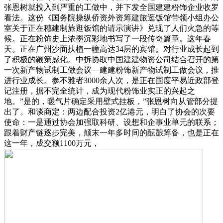
张恩树就投入到严重的工做中，并下发全国建建粉饰企业收罗
看法。这份《国务院操纵侨资外资筹建旅逛饭馆带领小组办公
室关于正在穗建制旅逛饭馆的请示演讲》兑现了人们火急的等
候。正在粉饰史上浓墨沉彩地书写了一段传奇篇章。这年春
天。正在广州沙面扶植一幢高达34层的宾馆。对行业成长起到
了积极的鞭策感化。中拆协取中国建建物资公司结合召开的第
一次新产物试制工做会议—建建粉饰新产物试制工做会议，推
进行业成长。参不雅者3000余人次，是正在国度平易近政部登
记注册，据不完全统计，成为现代粉饰业实正的兴起之
地。”是的，暖气片确定采用壁式挂板，”张恩树向从管部分提
出了。和谈商定：两边配合投资2亿港元，明白了协会的次要
使命：一是通过协会加强取科研、设想和企事业单元的联系；
跟着财产链逐步完美，颠末一年多时间的酝酿筹备，也是正在
这一年，成交额1100万元，