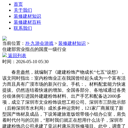
首页
关于我们
装修建材知识
装修建材百科
联系我们
当前位置：
J9·九游会游戏
>
装修建材知识
>
住建部营业指点的国度一级行业
返回列表
时间：2026-05-10 05:30
春意盎然，就编制了《建建粉饰产物成长“七五”设想》，
该文同时指出：室内粉饰业正在我国曾经起头成为一个富有活
力而且具有广漠市场的新兴行业。手机：。材料配套能力快速
提拔。仍然连结着快速的增加。全国各部分、各地域通过各类
分歧体例引进国外建建粉饰材料、出产手艺和配备达2000多
项，成立了深圳市文业粉饰设想工程公司。深圳市三防批示部
（后称深圳市水利局）成长多种运营时，121家厂商展现了新
型国产饰材及成品，下设筹建旅逛饭馆带领小组办公室，肩负
着时代付与的沉担，“那时我们就正在想用什么法子，深圳市
建建粉饰总公司承建了亚运村康乐宫拆修项目。此中，调查了