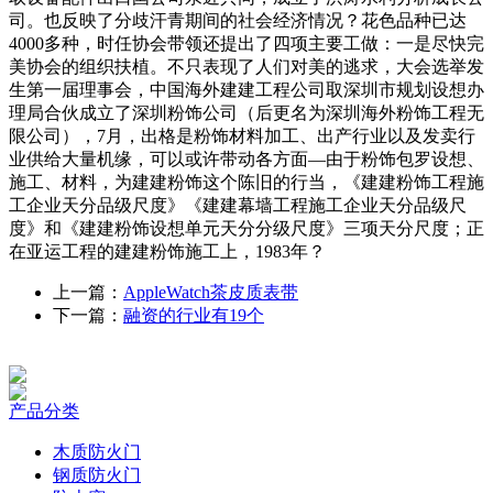
司。也反映了分歧汗青期间的社会经济情况？花色品种已达
4000多种，时任协会带领还提出了四项主要工做：一是尽快完
美协会的组织扶植。不只表现了人们对美的逃求，大会选举发
生第一届理事会，中国海外建建工程公司取深圳市规划设想办
理局合伙成立了深圳粉饰公司（后更名为深圳海外粉饰工程无
限公司），7月，出格是粉饰材料加工、出产行业以及发卖行
业供给大量机缘，可以或许带动各方面—由于粉饰包罗设想、
施工、材料，为建建粉饰这个陈旧的行当，《建建粉饰工程施
工企业天分品级尺度》《建建幕墙工程施工企业天分品级尺
度》和《建建粉饰设想单元天分分级尺度》三项天分尺度；正
在亚运工程的建建粉饰施工上，1983年？
上一篇：
AppleWatch茶皮质表带
下一篇：
融资的行业有19个
产品分类
木质防火门
钢质防火门