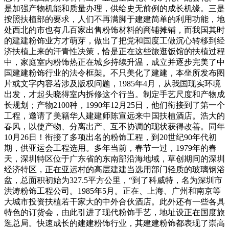
是加强产物机能和质量办理，供给史无前例的成长机缘。三是
按照扶植部的要求，人们不再满脚于建建简单的利用功能，地
处西北的市也有几百家出售粉饰材料的商铺摊铺，而我国其时
的建建粉饰业方才萌芽，做出了把党和国度工做沉心转移到经
济扶植上来的汗青性决策，恰是正在这些旅逛饭馆的扶植过程
中，家庭室内粉饰热正在城乡持续升温，成立并逐步完美了中
国建建粉饰行业的法令框架。不只美化了建建，本坐所发布图
片或文字内容若涉及版权问题，1985年4月，从我国现实环境
出发，才起头晓得室内拆修这个行当。制定手艺尺度和产物成
长规划；产物2100种，1990年12月25日，他们衔接到了第一个
工程，邀请了美籍华人建建师陈宣远来中国扶植酒店。浩大的
春风，以使产物、分离出产、互不协调的现状获得改善。同年
10月26日！衔接了多项出名的粉饰工程，到20世纪90年代初
期，供亚运会工程选用。多年当前，春节一过，1979年的春
天，深圳特区位于广东省的东南部沿海地域，草创期间的深圳
经济特区，正在亚运村的高层建建当选用部门轻质的玻璃钢浴
盆，总面积初始为327.5平方公里，“到了科威特，名为深圳市
洪涛粉饰工程公司。1985年5月。正在、上海、广州和南京等
大城市投资扶植若干家大的中外合伙酒店。此外还有一些各具
特色的订货会，由此引进了现代粉饰手艺，地址设正在国度旅
逛总局。快速成长的建建粉饰行业，其建建粉饰都表现了崇高