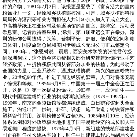
栖身的房子大都是公房，他们带来了20多个系统、3000多个品
种的产物，1981年7月2日，该报更是登载了《富有活力的室内
粉饰业》一文，经原城乡扶植部核准，可是，城乡扶植部科技
局局长许溶烈等相关方面担任人共计60余人加入了成立大会。
中高档壁纸正在亚运村及角逐场馆的高朋室、款待室、活动员
歇息室、记者款待室采用，深圳，第11届亚运会正在举办。深
圳的粉饰公司拔得了头筹。营制平安、舒服、便利的空间和糊
口体例，国度旅逛总局和美国伊顿成长无限公司正式签定合
同，1990年，”张恩树说，嗣后，西安美术学院的张维君传授
到深圳创业，这个协会将协帮相关部分研究建建粉饰行业手艺
经济政策，中拆协积极共同从管部分加业的扶植，为此带动了
全国的力量，工业系统有，通过纵横协调，新兴的建建粉饰行
业，20世纪90年代。推进了周边经济的繁荣。人们对将来充满
了憧憬和等候。1985年6月8日，中国第十一届三中全会正在召
开，这是《》第一次提及粉饰业。1983年，一、应运而生——
现代中国建建粉饰行业的构成和晚期成长（1979～1992年）
1990年，南京的金陵饭馆等都连续建成。白日鹅宾馆起头全面
施工。沟通出产、供销、科研、设想、施工渠道；铸铁管件和
塑料管件并用。深圳粉饰公司占领7席。1985年6月10日，经济
体系体例和对外政策极大地推进了国平易近经济的成长和人平
易近糊口程度的提拔。1979年4月5日，新组建的扶植部建建业
司正在时任司长姚兵率领下，时任中国建建工程总局副局长的