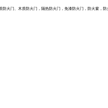
钢质防火门、木质防火门，隔热防火门，免漆防火门，防火窗，